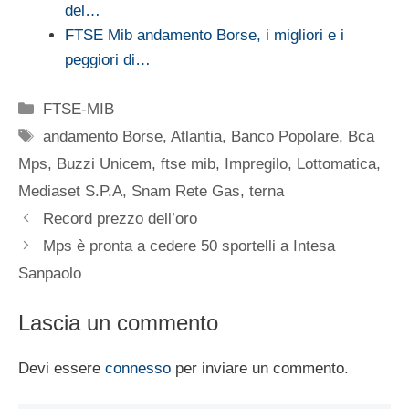
del…
FTSE Mib andamento Borse, i migliori e i
peggiori di…
Categorie
FTSE-MIB
Tag
andamento Borse
,
Atlantia
,
Banco Popolare
,
Bca
Mps
,
Buzzi Unicem
,
ftse mib
,
Impregilo
,
Lottomatica
,
Mediaset S.P.A
,
Snam Rete Gas
,
terna
Record prezzo dell’oro
Mps è pronta a cedere 50 sportelli a Intesa
Sanpaolo
Lascia un commento
Devi essere
connesso
per inviare un commento.