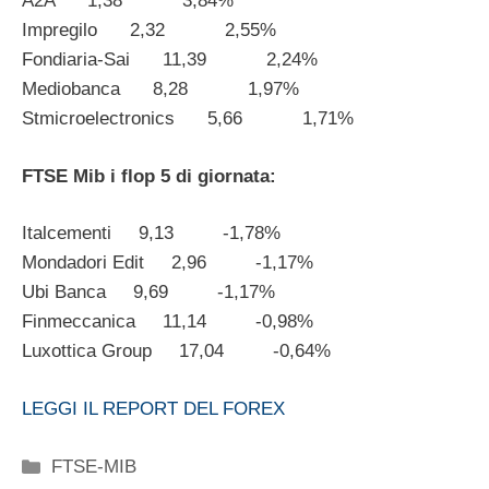
A2A 1,38 3,84%
Impregilo 2,32 2,55%
Fondiaria-Sai 11,39 2,24%
Mediobanca 8,28 1,97%
Stmicroelectronics 5,66 1,71%
FTSE Mib i flop 5 di giornata:
Italcementi 9,13 -1,78%
Mondadori Edit 2,96 -1,17%
Ubi Banca 9,69 -1,17%
Finmeccanica 11,14 -0,98%
Luxottica Group 17,04 -0,64%
LEGGI IL REPORT DEL FOREX
Categorie
FTSE-MIB