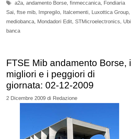
Tag
a2a
,
andamento Borse
,
finmeccanica
,
Fondiaria
Sai
,
ftse mib
,
Impregilo
,
Italcementi
,
Luxottica Group
,
mediobanca
,
Mondadori Edit
,
STMicroelectronics
,
Ubi
banca
FTSE Mib andamento Borse, i
migliori e i peggiori di
giornata: 02-12-2009
2 Dicembre 2009
di
Redazione