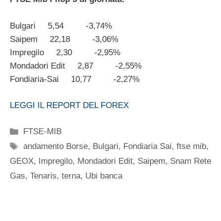
Bulgari 5,54 -3,74%
Saipem 22,18 -3,06%
Impregilo 2,30 -2,95%
Mondadori Edit 2,87 -2,55%
Fondiaria-Sai 10,77 -2,27%
LEGGI IL REPORT DEL FOREX
Categorie
FTSE-MIB
Tag
andamento Borse
,
Bulgari
,
Fondiaria Sai
,
ftse mib
,
GEOX
,
Impregilo
,
Mondadori Edit
,
Saipem
,
Snam Rete
Gas
,
Tenaris
,
terna
,
Ubi banca