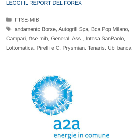
LEGGI IL REPORT DEL FOREX
Categorie
FTSE-MIB
Tag
andamento Borse
,
Autogrill Spa
,
Bca Pop Milano
,
Campari
,
ftse mib
,
Generali Ass.
,
Intesa SanPaolo
,
Lottomatica
,
Pirelli e C
,
Prysmian
,
Tenaris
,
Ubi banca