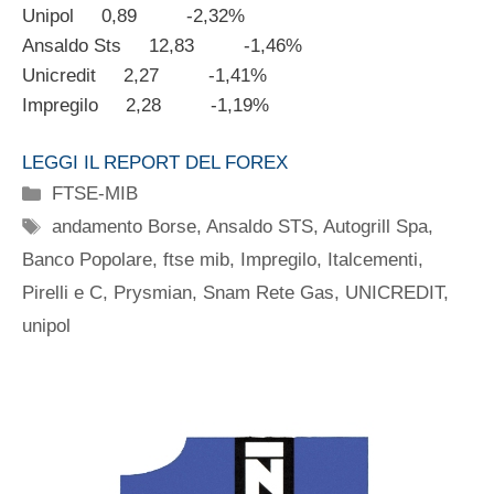
Unipol 0,89 -2,32%
Ansaldo Sts 12,83 -1,46%
Unicredit 2,27 -1,41%
Impregilo 2,28 -1,19%
LEGGI IL REPORT DEL FOREX
Categorie
FTSE-MIB
Tag
andamento Borse
,
Ansaldo STS
,
Autogrill Spa
,
Banco Popolare
,
ftse mib
,
Impregilo
,
Italcementi
,
Pirelli e C
,
Prysmian
,
Snam Rete Gas
,
UNICREDIT
,
unipol