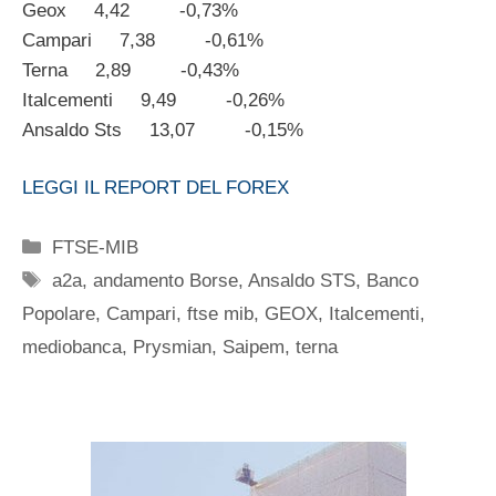
Geox 4,42 -0,73%
Campari 7,38 -0,61%
Terna 2,89 -0,43%
Italcementi 9,49 -0,26%
Ansaldo Sts 13,07 -0,15%
LEGGI IL REPORT DEL FOREX
Categorie
FTSE-MIB
Tag
a2a
,
andamento Borse
,
Ansaldo STS
,
Banco
Popolare
,
Campari
,
ftse mib
,
GEOX
,
Italcementi
,
mediobanca
,
Prysmian
,
Saipem
,
terna