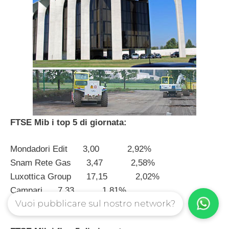
FTSE Mib i top 5 di giornata:
Mondadori Edit 3,00 2,92%
Snam Rete Gas 3,47 2,58%
Luxottica Group 17,15 2,02%
Campari 7,33 1,81%
Vuoi pubblicare sul nostro network?
Prysmian 11,90 1,71%