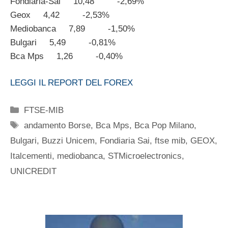
Fondiaria-Sai 10,48 -2,69%
Geox 4,42 -2,53%
Mediobanca 7,89 -1,50%
Bulgari 5,49 -0,81%
Bca Mps 1,26 -0,40%
LEGGI IL REPORT DEL FOREX
Categorie
FTSE-MIB
Tag
andamento Borse
,
Bca Mps
,
Bca Pop Milano
,
Bulgari
,
Buzzi Unicem
,
Fondiaria Sai
,
ftse mib
,
GEOX
,
Italcementi
,
mediobanca
,
STMicroelectronics
,
UNICREDIT