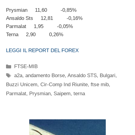
Prysmian 11,60 -0,85%
Ansaldo Sts 12,81 -0,16%
Parmalat 1,95 -0,05%
Terna 2,90 0,26%
LEGGI IL REPORT DEL FOREX
Categorie
FTSE-MIB
Tag
a2a
,
andamento Borse
,
Ansaldo STS
,
Bulgari
,
Buzzi Unicem
,
Cir-Comp Ind Riunite
,
ftse mib
,
Parmalat
,
Prysmian
,
Saipem
,
terna