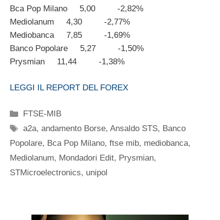
Bca Pop Milano 5,00 -2,82%
Mediolanum 4,30 -2,77%
Mediobanca 7,85 -1,69%
Banco Popolare 5,27 -1,50%
Prysmian 11,44 -1,38%
LEGGI IL REPORT DEL FOREX
Categorie
FTSE-MIB
Tag
a2a
,
andamento Borse
,
Ansaldo STS
,
Banco
Popolare
,
Bca Pop Milano
,
ftse mib
,
mediobanca
,
Mediolanum
,
Mondadori Edit
,
Prysmian
,
STMicroelectronics
,
unipol