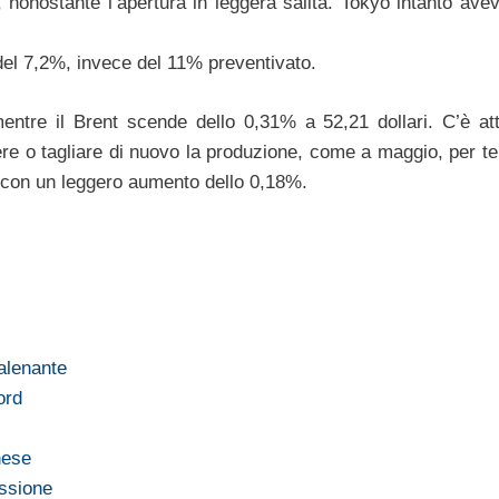
 nonostante l’apertura in leggera salita. Tokyo intanto ave
 del 7,2%, invece del 11% preventivato.
entre il Brent scende dello 0,31% a 52,21 dollari. C’è at
e o tagliare di nuovo la produzione, come a maggio, per ten
tà, con un leggero aumento dello 0,18%.
talenante
ord
nese
essione