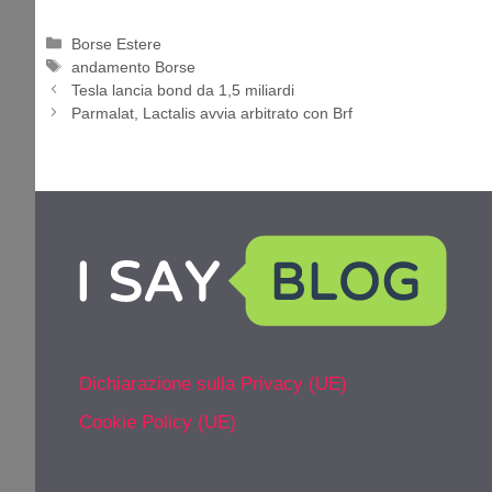
Categorie
Borse Estere
Tag
andamento Borse
Tesla lancia bond da 1,5 miliardi
Parmalat, Lactalis avvia arbitrato con Brf
Dichiarazione sulla Privacy (UE)
Cookie Policy (UE)