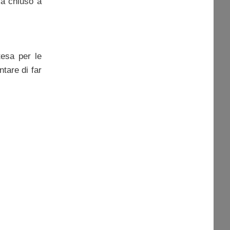
va chiuso a
tesa per le
tare di far