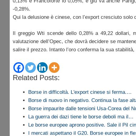
0,13% e Francoforte lo 0,05%, e giù va anche Parigi,
-0,28%.
Qui la delusione è cinese, con l’export cresciuto solo
Il greggio Wti scende dello 0,28% a 49,22 dollari, m
valutazione dell’Opec, che dovrà decidere se mantener
salire il prezzo. Intanto l’oro conferma la sua stabili
Related Posts:
Borse in difficoltà. L'export cinese si ferma.…
Borse di nuovo in negativo. Continua la fase al
Borse impaurite dalle tensioni Usa-Corea del N
La guerra dei dazi tiene le borse deboli ma il…
Le borse europee aprono positive. Sale il Pil ci
I mercati aspettano il G20. Borse europee in fl