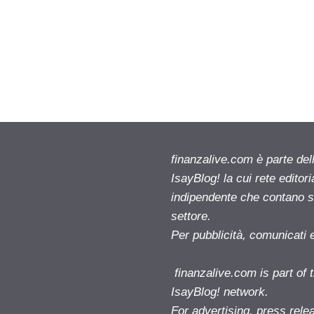
finanzalive.com è parte d
IsayBlog! la cui rete editor
indipendente che contano su
settore.
Per pubblicità, comunicati 
finanzalive.com is part o
IsayBlog! network.
For advertising, press rele