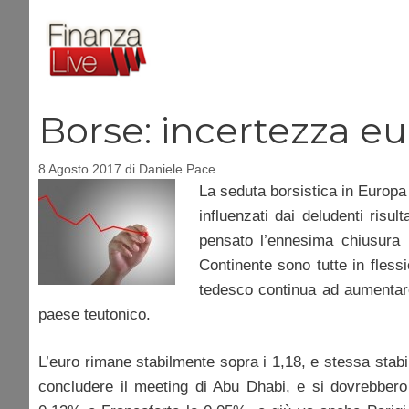
Vai
al
contenuto
Borse: incertezza eur
8 Agosto 2017
di
Daniele Pace
La seduta borsistica in Europa s
influenzati dai deludenti risu
pensato l’ennesima chiusura
Continente sono tutte in fless
tedesco continua ad aumentare,
paese teutonico.
L’euro rimane stabilmente sopra i 1,18, e stessa stabi
concludere il meeting di Abu Dhabi, e si dovrebbero 