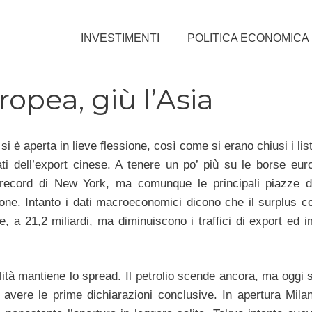
INVESTIMENTI
POLITICA ECONOMICA
opea, giù l’Asia
i è aperta in lieve flessione, così come si erano chiusi i listi
ltati dell’export cinese. A tenere un po’ più su le borse eur
 record di New York, ma comunque le principali piazze d
ione. Intanto i dati macroeconomici dicono che il surplus 
 a 21,2 miliardi, ma diminuiscono i traffici di export ed im
lità mantiene lo spread. Il petrolio scende ancora, ma oggi 
avere le prime dichiarazioni conclusive. In apertura Mila