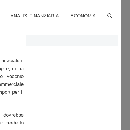
ANALISI FINANZIARIA
ECONOMIA
ni asiatici,
opee, ci ha
el Vecchio
commerciale
port per il
si dovrebbe
no perde lo