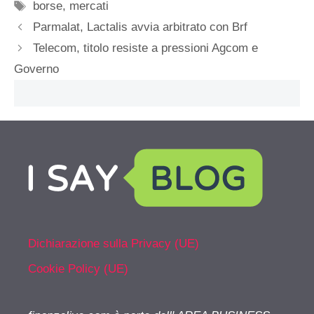
Tag
borse
,
mercati
Parmalat, Lactalis avvia arbitrato con Brf
Telecom, titolo resiste a pressioni Agcom e
Governo
Dichiarazione sulla Privacy (UE)
Cookie Policy (UE)