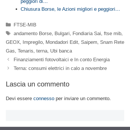
peggiori di…
Chiusura Borse, le Azioni migliori e peggiori…
Categorie
FTSE-MIB
Tag
andamento Borse
,
Bulgari
,
Fondiaria Sai
,
ftse mib
,
GEOX
,
Impregilo
,
Mondadori Edit
,
Saipem
,
Snam Rete
Gas
,
Tenaris
,
terna
,
Ubi banca
Finanziamenti fotovoltaici e In conto Energia
Terna: consumi elettrici in calo a novembre
Lascia un commento
Devi essere
connesso
per inviare un commento.