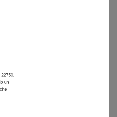
e 22750,
do un
 che