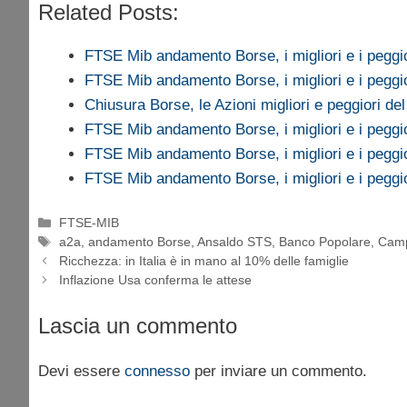
Related Posts:
FTSE Mib andamento Borse, i migliori e i peggi
FTSE Mib andamento Borse, i migliori e i peggi
Chiusura Borse, le Azioni migliori e peggiori de
FTSE Mib andamento Borse, i migliori e i peggi
FTSE Mib andamento Borse, i migliori e i peggi
FTSE Mib andamento Borse, i migliori e i peggi
Categorie
FTSE-MIB
Tag
a2a
,
andamento Borse
,
Ansaldo STS
,
Banco Popolare
,
Camp
Ricchezza: in Italia è in mano al 10% delle famiglie
Inflazione Usa conferma le attese
Lascia un commento
Devi essere
connesso
per inviare un commento.