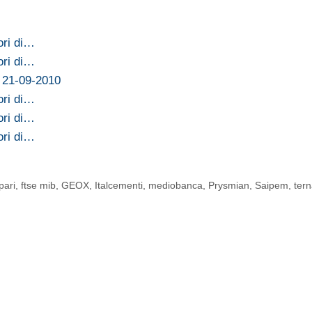
ori di…
ori di…
l 21-09-2010
ori di…
ori di…
ori di…
ari
,
ftse mib
,
GEOX
,
Italcementi
,
mediobanca
,
Prysmian
,
Saipem
,
ter