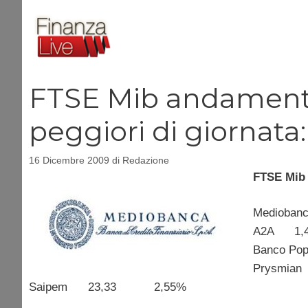
Vai
al
contenuto
FTSE Mib andamento B
peggiori di giornata:
16 Dicembre 2009
di
Redazione
FTSE Mib i
Mediob
A2A 1
Banco P
Prysmi
Saipem 23,33 2,55%