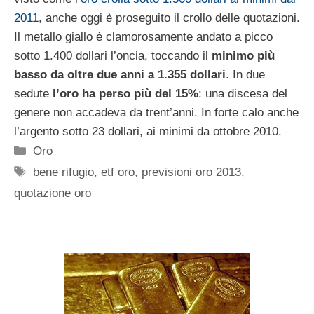
2011
, anche oggi è proseguito il crollo delle quotazioni.
Il metallo giallo è clamorosamente andato a picco
sotto 1.400 dollari l’oncia, toccando il
minimo più
basso da oltre due anni a 1.355 dollari
. In due
sedute
l’oro ha perso più del 15%
: una discesa del
genere non accadeva da trent’anni. In forte calo anche
l’argento sotto 23 dollari, ai minimi da ottobre 2010.
Categorie
Oro
Tag
bene rifugio
,
etf oro
,
previsioni oro 2013
,
quotazione oro