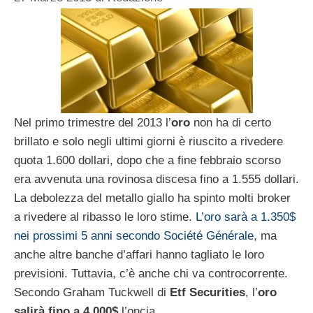
Nel primo trimestre del 2013 l’
oro
non ha di certo
brillato e solo negli ultimi giorni è riuscito a rivedere
quota 1.600 dollari, dopo che a fine febbraio scorso
era avvenuta una rovinosa discesa fino a 1.555 dollari.
La debolezza del metallo giallo ha spinto molti broker
a rivedere al ribasso le loro stime.
L’oro sarà a 1.350$
nei prossimi 5 anni secondo Société Générale
, ma
anche altre banche d’affari hanno tagliato le loro
previsioni. Tuttavia, c’è anche chi va controcorrente.
Secondo Graham Tuckwell di
Etf Securities
, l’
oro
salirà fino a 4.000$
l’oncia.