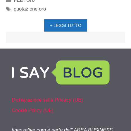
FED
,
Oro
Tag
quotazione oro
+ LEGGI TUTTO
Dichiarazione sulla Privacy (UE)
Cookie Policy (UE)
finanzalive.com è parte dell' AREA BUSINESS