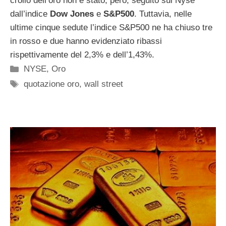
crollo dell’oro non è stato, però, seguito sul Nyse
dall’indice
Dow Jones
e
S&P500
. Tuttavia, nelle
ultime cinque sedute l’indice S&P500 ne ha chiuso tre
in rosso e due hanno evidenziato ribassi
rispettivamente del 2,3% e dell’1,43%.
Categorie
NYSE
,
Oro
Tag
quotazione oro
,
wall street