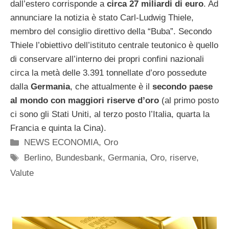
dall’estero corrisponde a
circa 27 miliardi di euro
. Ad
annunciare la notizia è stato Carl-Ludwig Thiele,
membro del consiglio direttivo della “Buba”. Secondo
Thiele l’obiettivo dell’istituto centrale teutonico è quello
di conservare all’interno dei propri confini nazionali
circa la metà delle 3.391 tonnellate d’oro possedute
dalla
Germania
, che attualmente è il
secondo paese
al mondo con maggiori riserve d’oro
(al primo posto
ci sono gli Stati Uniti, al terzo posto l’Italia, quarta la
Francia e quinta la Cina).
Categorie
NEWS ECONOMIA
,
Oro
Tag
Berlino
,
Bundesbank
,
Germania
,
Oro
,
riserve
,
Valute