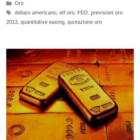
Categorie
Oro
Tag
dollaro americano
,
etf oro
,
FED
,
previsioni oro
2013
,
quantitative easing
,
quotazione oro