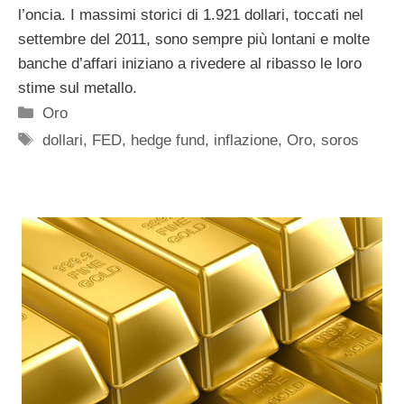
l’oncia. I massimi storici di 1.921 dollari, toccati nel
settembre del 2011, sono sempre più lontani e molte
banche d’affari iniziano a rivedere al ribasso le loro
stime sul metallo.
Categorie
Oro
Tag
dollari
,
FED
,
hedge fund
,
inflazione
,
Oro
,
soros