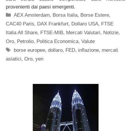
provenienti dai paesi emergenti.
Categorie
AEX Amsterdam
,
Borsa Italia
,
Borse Estere
,
CAC40 Paris
,
DAX Frankfurt
,
Dollaro USA
,
FTSE
Italia All Share
,
FTSE-MIB
,
Mercati Valutari
,
Notizie
,
Oro
,
Petrolio
,
Politica Economica
,
Valute
Tag
borse europee
,
dollaro
,
FED
,
inflazione
,
mercati
asiatici
,
Oro
,
yen