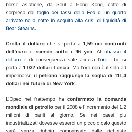
borse asiatiche, da Seul a Hong Kong, colte di
sorpresa dal
taglio dei tassi della Fed di un quarto
arrivato nella notte in seguito alla crisi di liquidità di
Bear Stearns
.
Crolla il dollaro
che si porta a
1,59 nei confronti
dell’euro
e
scende sotto i 96 yen
. Al
ribasso il
dollaro
e di conseguenza sale ancora l’
oro
, che si
porta a
1.032 dollari l’oncia
. Ma l’oro non è il solo ad
impennarsi:
il petrolio raggiunge la soglia di 111,4
dollari nei future di New York
.
L’Opec nel frattempo ha
confermato la domanda
mondiale di petrolio
per il 2008 e l’incremento del 1,2
milioni di barili al giorno. Se nei paesi più
industrializzati dovesse esserci un piccolo calo questo
sarà senza dubbio compensato dalle richieste