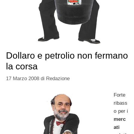
Dollaro e petrolio non fermano
la corsa
17 Marzo 2008
di
Redazione
Forte
ribass
o per i
merc
ati