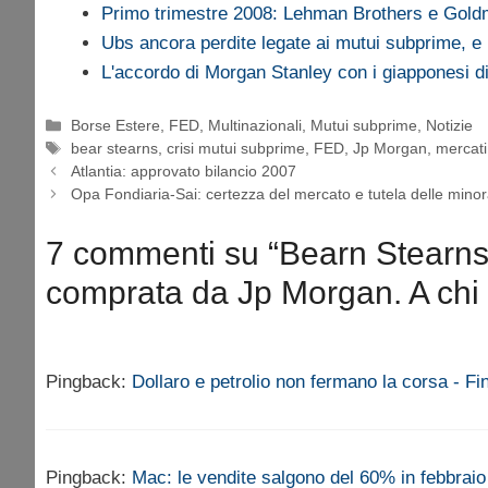
Primo trimestre 2008: Lehman Brothers e Go
Ubs ancora perdite legate ai mutui subprime, e
L'accordo di Morgan Stanley con i giapponesi 
Categorie
Borse Estere
,
FED
,
Multinazionali
,
Mutui subprime
,
Notizie
Tag
bear stearns
,
crisi mutui subprime
,
FED
,
Jp Morgan
,
mercati
Atlantia: approvato bilancio 2007
Opa Fondiaria-Sai: certezza del mercato e tutela delle mino
7 commenti su “Bearn Stearns s
comprata da Jp Morgan. A chi
Pingback:
Dollaro e petrolio non fermano la corsa - Fi
Pingback:
Mac: le vendite salgono del 60% in febbrai