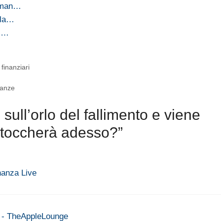
ldman…
 la…
di…
 finanziari
ranze
ull’orlo del fallimento e viene
 toccherà adesso?”
nanza Live
o - TheAppleLounge