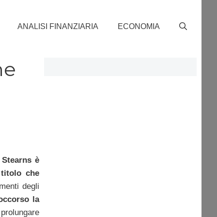
ANALISI FINANZIARIA
ECONOMIA
ne
 Stearns è
titolo che
menti degli
occorso la
a prolungare