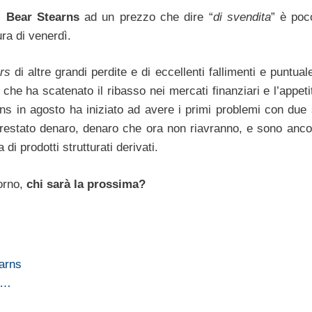
e) Bear Stearns
ad un prezzo che dire “
di svendita
” è poc
ura di venerdì.
rs
di altre grandi perdite e di eccellenti fallimenti e puntual
s che ha scatenato il ribasso nei mercati finanziari e l’appeti
rns in agosto ha iniziato ad avere i primi problemi con due
prestato denaro, denaro che ora non riavranno, e sono anco
i prodotti strutturati derivati.
orno,
chi sarà la prossima?
earns
 i…