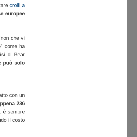
itare
crolli a
se europee
(non che vi
re” come ha
isi di Bear
te può solo
atto con un
appena 236
to: è sempre
ndo il costo