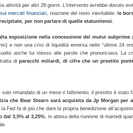
ria attività per altri 28 giorni. L’intervento avrebbe dovuto ev
sui mercati finanziari
, reazione del resto inevitabile:
le bor
ecipitate, per non parlare di quelle statunitensi
.
alta esposizione nella concessione dei mutui subprime
nsi) e non una crisi di liquidità emersa nelle “ultime 24 o
uoito anche lui stesso alle parole che pronunciava. La cr
tratta di
parecchi miliardi, di cifre che un prestito pon
olo rimandato di un mese il fallimento; il prestito è stato f
otizia che Bear Stearn sarà acquisita da Jp Morgan per 
i la Fed fa di più che dare la propria benedizione all’acquis
to dal 3,5% al 3,25%
, in attesa della riunione di martedi qua
le.