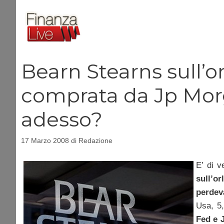
Vai
al
contenuto
Bearn Stearns sull’or
comprata da Jp Morg
adesso?
17 Marzo 2008
di
Redazione
E’ di v
sull’or
perdev
Usa, 5,
Fed e 