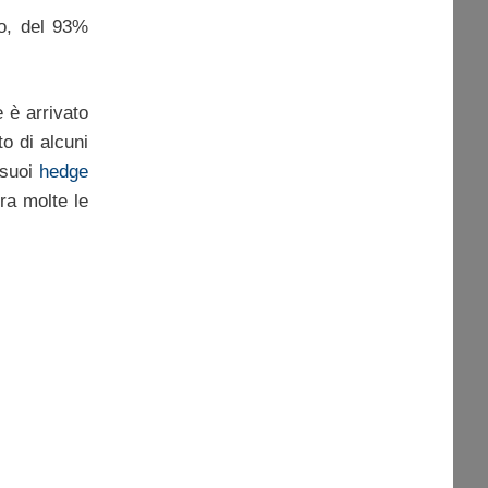
o, del 93%
e è arrivato
to di alcuni
 suoi
hedge
ra molte le