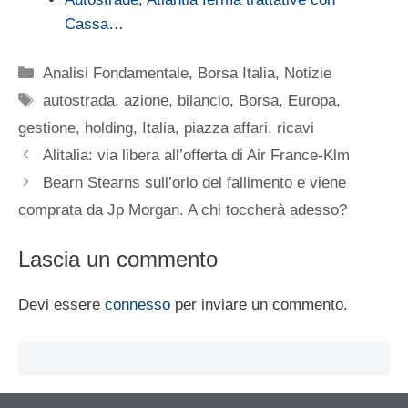
Cassa…
Categorie
Analisi Fondamentale
,
Borsa Italia
,
Notizie
Tag
autostrada
,
azione
,
bilancio
,
Borsa
,
Europa
,
gestione
,
holding
,
Italia
,
piazza affari
,
ricavi
Alitalia: via libera all’offerta di Air France-Klm
Bearn Stearns sull’orlo del fallimento e viene
comprata da Jp Morgan. A chi toccherà adesso?
Lascia un commento
Devi essere
connesso
per inviare un commento.