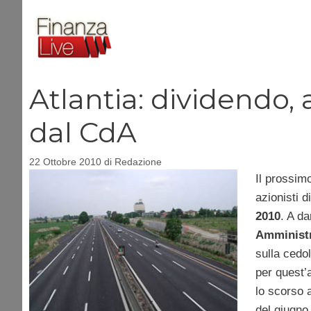
Vai
al
contenuto
Atlantia: dividendo,
dal CdA
22 Ottobre 2010
di
Redazione
Il prossi
azionisti d
2010
. A da
Amminist
sulla cedo
per quest’
lo scorso 
del giugno