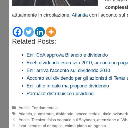
compless
attualmente in circolazione,
Atlantia
con l’acconto sul
d
Related Posts:
Eni: CdA approva Bilancio e dividendo
Enel: dividendo esercizio 2010, acconto in p
Eni: arriva l'acconto sul dividendo 2010
Acconto sul dividendo per gli azionisti di Tenari
Eni: utile in calo ma propone dividendo
Parmalat distribuisce i dividendi
Categorie
Analisi Fondamentale
Tag
Atlantia
,
autostrade
,
dividendo
,
stacco cedola
,
titolo azionari
Analisi Tecnica: falso segnale sul Soybean, attenzione al Wh
Istat: vendite al dettaglio, calma piatta ad agosto