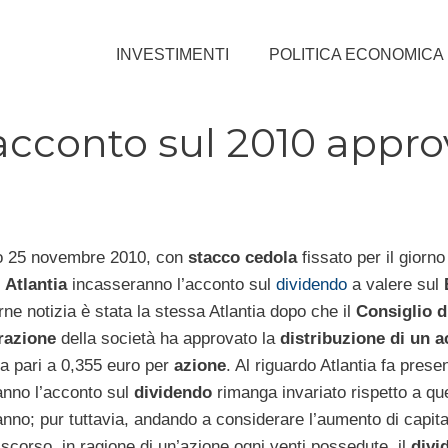
INVESTIMENTI
POLITICA ECONOMICA
 acconto sul 2010 appr
mo 25 novembre 2010, con
stacco cedola
fissato per il giorno 
i
Atlantia
incasseranno l’acconto sul
dividendo
a valere sul
rne notizia è stata la stessa Atlantia dopo che il
Consiglio d
razione
della società ha approvato la
distribuzione di un 
la pari a 0,355 euro per
azione
. Al riguardo Atlantia fa pres
anno l’acconto sul
dividendo
rimanga invariato rispetto a qu
anno; pur tuttavia, andando a considerare l’aumento di capita
 scorso, in ragione di un’azione ogni venti possedute, il
divi