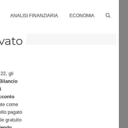
ANALISI FINANZIARIA
ECONOMIA
ovato
22, gli
Bilancio
i
acconto
ente come
ello pagato
le gratuito
dendo