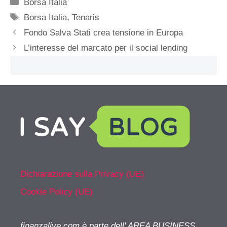
Categorie
Borsa Italia
Tag
Borsa Italia
,
Tenaris
Fondo Salva Stati crea tensione in Europa
L’interesse del marcato per il social lending
Dichiarazione sulla Privacy (UE)
Cookie Policy (UE)
finanzalive.com è parte dell' AREA BUSINESS