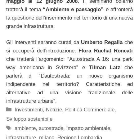
maggio al 12 giugno 2008.
Il seminario odierno
tratterà il tema
“Ambiente e paesaggio”
e affronterà
la questione dell’inserimento nel territorio di una nuova
grande infrastruttura.
Gli interventi saranno curati da
Umberto Regalia
che
si occuperà dell’introduzione,
Flora Ruchat Roncati
che tratterà l’argomento: “Autostrada A 16: una park
way americana in Svizzera” e
Tilman Latz
che
parlerà di “L’autostrada: un nuovo organismo
indipendente nel territorio? Caratteristiche ed
alternative ad una visione tradizionale delle
infrastrutture urbane”.
Categorie
Investimenti
,
Notizie
,
Politica Commerciale
,
Sviluppo sostenibile
Tag
ambiente
,
autostrade
,
impatto ambientale
,
infrastrutture
,
milano
,
Regione Lombardia