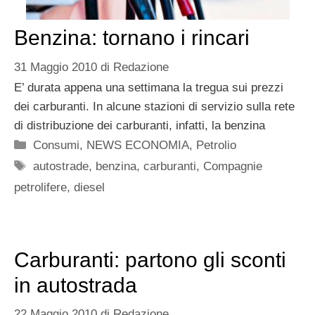
Benzina: tornano i rincari
31 Maggio 2010
di
Redazione
E’ durata appena una settimana la tregua sui prezzi
dei carburanti. In alcune stazioni di servizio sulla rete
di distribuzione dei carburanti, infatti, la benzina
Categorie
Consumi
,
NEWS ECONOMIA
,
Petrolio
Tag
autostrade
,
benzina
,
carburanti
,
Compagnie
petrolifere
,
diesel
Carburanti: partono gli sconti
in autostrada
22 Maggio 2010
di
Redazione