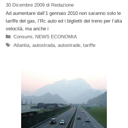
30 Dicembre 2009
di
Redazione
Ad aumentare dall’1 gennaio 2010 non saranno solo le
tariffe del gas, l’Rc auto ed i biglietti del treno per l’alta
velocità, ma anche i
Categorie
Consumi
,
NEWS ECONOMIA
Tag
Atlantia
,
autostrada
,
autostrade
,
tariffe