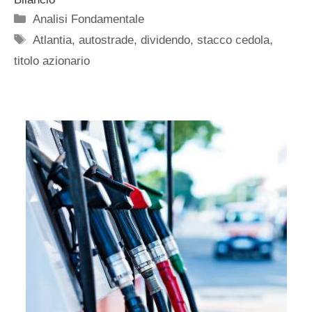
Categorie
Analisi Fondamentale
Tag
Atlantia
,
autostrade
,
dividendo
,
stacco cedola
,
titolo azionario