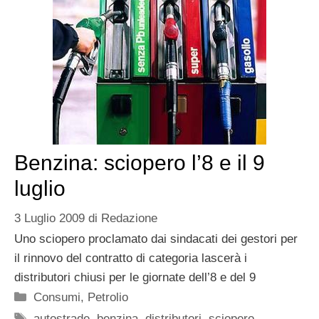
Benzina: sciopero l’8 e il 9
luglio
3 Luglio 2009
di
Redazione
Uno sciopero proclamato dai sindacati dei gestori per
il rinnovo del contratto di categoria lascerà i
distributori chiusi per le giornate dell’8 e del 9
Categorie
Consumi
,
Petrolio
Tag
autostrade
,
benzina
,
distributori
,
sciopero