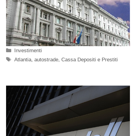
Categorie
Investimenti
Tag
Atlantia
,
autostrade
,
Cassa Depositi e Prestiti