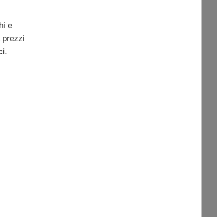
hi e
 prezzi
ci
.