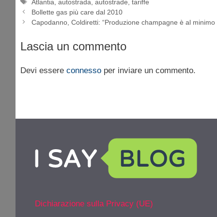
Tag
Atlantia
,
autostrada
,
autostrade
,
tariffe
Bollette gas più care dal 2010
Capodanno, Coldiretti: “Produzione champagne è al minimo 
Lascia un commento
Devi essere
connesso
per inviare un commento.
Dichiarazione sulla Privacy (UE)