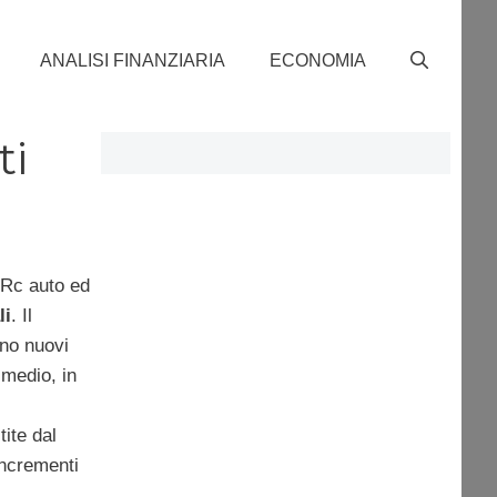
ANALISI FINANZIARIA
ECONOMIA
ti
’Rc auto ed
li
. Il
nno nuovi
 medio, in
tite dal
incrementi