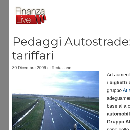
Vai
al
contenuto
Pedaggi Autostrade
tariffari
30 Dicembre 2009
di
Redazione
Ad aumenta
i
biglietti
gruppo
Atl
adeguamenti
base alla c
automobil
Gruppo At
sono dello