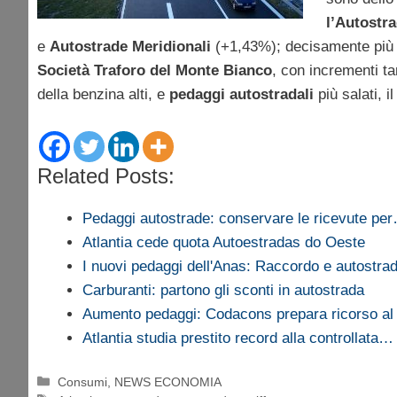
l’Autostra
e
Autostrade Meridionali
(+1,43%); decisamente più al
Società Traforo del Monte Bianco
, con incrementi ta
della benzina alti, e
pedaggi autostradali
più salati, i
Related Posts:
Pedaggi autostrade: conservare le ricevute pe
Atlantia cede quota Autoestradas do Oeste
I nuovi pedaggi dell'Anas: Raccordo e autostrad
Carburanti: partono gli sconti in autostrada
Aumento pedaggi: Codacons prepara ricorso al
Atlantia studia prestito record alla controllata…
Categorie
Consumi
,
NEWS ECONOMIA