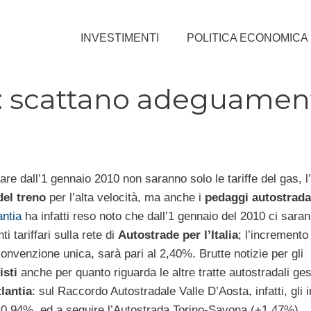
INVESTIMENTI
POLITICA ECONOMICA
: scattano adeguamen
re dall’1 gennaio 2010 non saranno solo le tariffe del gas, l
 del treno
per l’alta velocità, ma anche i
pedaggi autostrada
antia
ha infatti reso noto che dall’1 gennaio del 2010 ci sara
 tariffari sulla rete di
Autostrade per l’Italia
; l’incremento
onvenzione unica, sarà pari al 2,40%. Brutte notizie per gli
isti
anche per quanto riguarda le altre tratte autostradali ges
lantia
: sul Raccordo Autostradale Valle D’Aosta, infatti, gli 
 0,94%, ed a seguire l’Autostrada Torino-Savona (+1,47%),