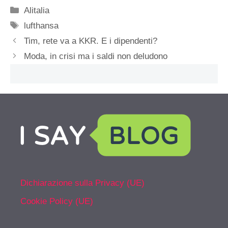
Categorie
Alitalia
Tag
lufthansa
Tim, rete va a KKR. E i dipendenti?
Moda, in crisi ma i saldi non deludono
Dichiarazione sulla Privacy (UE)
Cookie Policy (UE)