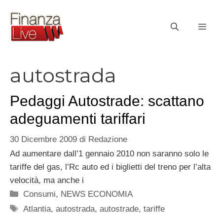
Vai
al
ME
contenuto
autostrada
Pedaggi Autostrade: scattano
adeguamenti tariffari
30 Dicembre 2009
di
Redazione
Ad aumentare dall’1 gennaio 2010 non saranno solo le
tariffe del gas, l’Rc auto ed i biglietti del treno per l’alta
velocità, ma anche i
Categorie
Consumi
,
NEWS ECONOMIA
Tag
Atlantia
,
autostrada
,
autostrade
,
tariffe