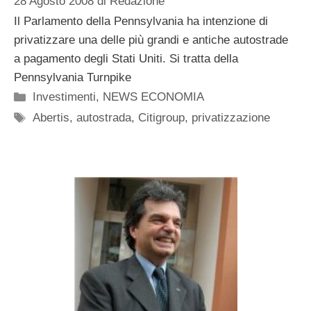
28 Agosto 2008
di
Redazione
Il Parlamento della Pennsylvania ha intenzione di
privatizzare una delle più grandi e antiche autostrade
a pagamento degli Stati Uniti. Si tratta della
Pennsylvania Turnpike
Categorie
Investimenti
,
NEWS ECONOMIA
Tag
Abertis
,
autostrada
,
Citigroup
,
privatizzazione