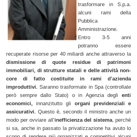
trasformare in S.p.a.
alcuni rami della
Pubblica
Amministrazione.
Entro 3-5 anni
potranno essere
recuperate risorse per 40 miliardi anche attraverso la
dismissione di quote residue di patrimoni
immobiliari, di strutture statali e delle attività non-
core di fatto costituite in rami d’azienda
improduttivi.
Saranno trasformate in Spa (controllate
però sempre dallo Stato) o in Agenzia degli
enti
economici,
innanzitutto gli
organi previdenziali e
assicurativi.
Questo è, secondo il ministro anche un
modo per ovviare all’
inefficienza del sistema
, perché
si sa, anche in passato la privatizzazione ha avuto lo
scopo di rendere più organizzati e competitivi alcuni