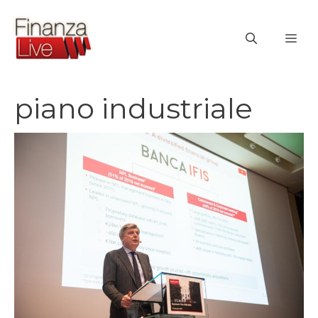
Vai
al
ME
contenuto
piano industriale