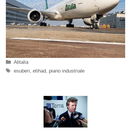
Categorie
Alitalia
Tag
esuberi
,
etihad
,
piano industriale