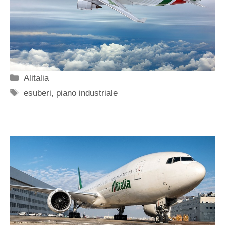
Categorie
Alitalia
Tag
esuberi
,
piano industriale