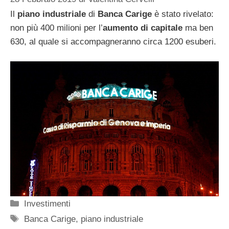
Il
piano industriale
di
Banca Carige
è stato rivelato:
non più 400 milioni per l’
aumento di capitale
ma ben
630, al quale si accompagneranno circa 1200 esuberi.
Categorie
Investimenti
Tag
Banca Carige
,
piano industriale