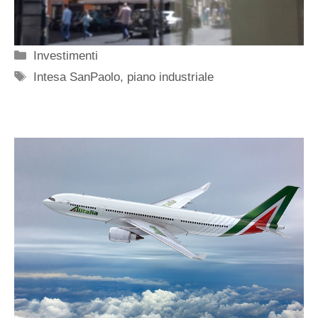
Categorie
Investimenti
Tag
Intesa SanPaolo
,
piano industriale