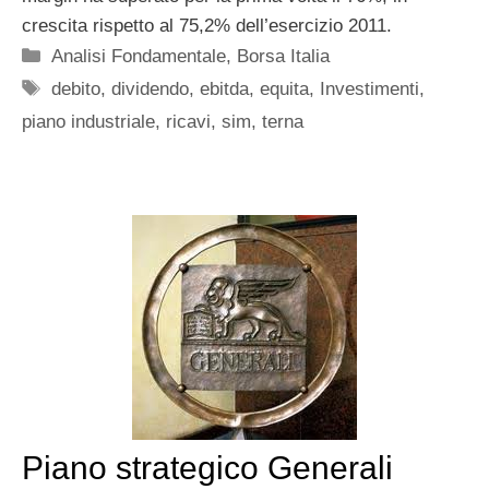
crescita rispetto al 75,2% dell’esercizio 2011.
Categorie
Analisi Fondamentale
,
Borsa Italia
Tag
debito
,
dividendo
,
ebitda
,
equita
,
Investimenti
,
piano industriale
,
ricavi
,
sim
,
terna
Piano strategico Generali