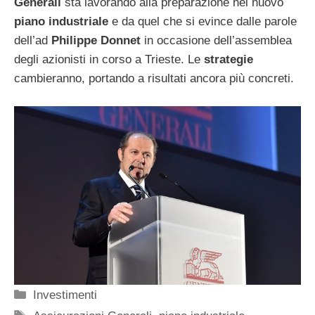
Generali
sta lavorando alla preparazione nel nuovo
piano industriale
e da quel che si evince dalle parole
dell’ad
Philippe Donnet
in occasione dell’assemblea
degli azionisti in corso a Trieste. Le
strategie
cambieranno, portando a risultati ancora più concreti.
Categorie
Investimenti
Tag