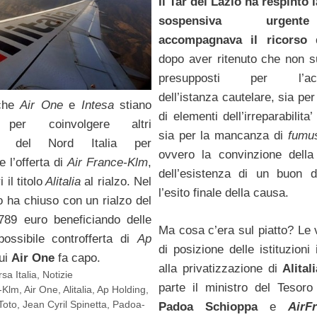
Il Tar del Lazio ha respinto l
sospensiva urgen
accompagnava il ricorso 
dopo aver ritenuto che non s
presupposti per l’acco
dell’istanza cautelare, sia pe
 che
Air One
e
Intesa
stiano
di elementi dell’irreparabilita
 per coinvolgere altri
sia per la mancanza di
fumus
ori del Nord Italia per
ovvero la convinzione della 
e l’offerta di
Air France-Klm
,
dell’esistenza di un buon di
 il titolo
Alitalia
al rialzo. Nel
l’esito finale della causa.
olo ha chiuso con un rialzo del
89 euro beneficiando delle
Ma cosa c’era sul piatto? Le 
possibile controfferta di
Ap
di posizione delle istituzioni
cui
Air One
fa capo.
alla privatizzazione di
Alital
sa Italia
,
Notizie
parte il ministro del Tesor
-Klm
,
Air One
,
Alitalia
,
Ap Holding
,
Toto
,
Jean Cyril Spinetta
,
Padoa-
Padoa Schioppa
e
AirF