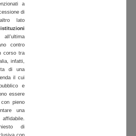
nzionati a
 cessione di
altro lato
tituzioni
ll’ultima
no contro
in corso tra
lia, infatti,
ita di una
enda il cui
pubblico e
vono essere
 con pieno
entare una
affidabile.
iesto di
clusiva con