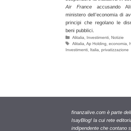
Air France
accusando Ali
ministero dell’economia di ave
principi che regolano le dis
beni pubblici.
Categorie
Alitalia
,
Investimenti
,
Notizie
Tag
Alitalia
,
Ap Holding
,
economia
,
Investimenti
,
Italia
,
privatizzazione
finanzalive.com è parte d
IsayBlog! la cui rete editor
indipendente che contano su