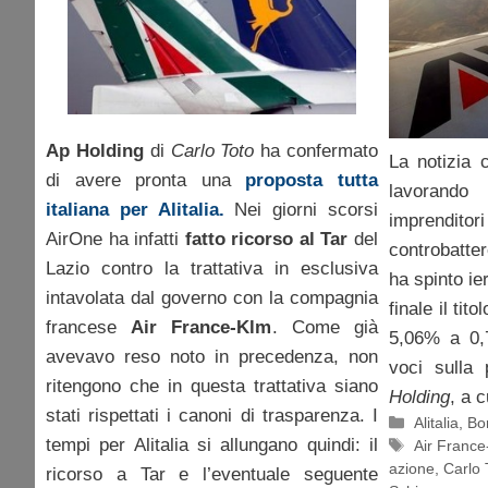
Ap Holding
di
Carlo Toto
ha confermato
La notizia
di avere pronta una
proposta tutta
lavorando
italiana per Alitalia.
Nei giorni scorsi
imprendit
AirOne ha infatti
fatto ricorso al Tar
del
controbatter
Lazio contro la trattativa in esclusiva
ha spinto ieri
intavolata dal governo con la compagnia
finale il tit
francese
Air France-Klm
. Come già
5,06% a 0,7
avevavo reso noto in precedenza, non
voci sulla 
ritengono che in questa trattativa siano
Holding
, a 
stati rispettati i canoni di trasparenza. I
Categorie
Alitalia
,
Bor
tempi per Alitalia si allungano quindi: il
Tag
Air France
azione
,
Carlo 
ricorso a Tar e l’eventuale seguente