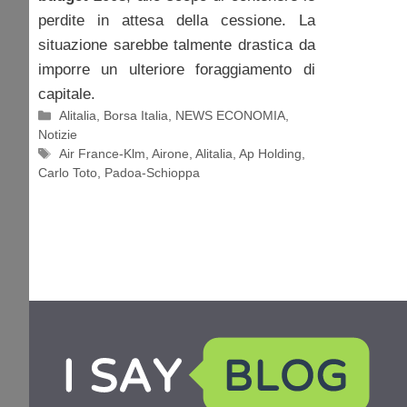
perdite in attesa della cessione. La
situazione sarebbe talmente drastica da
imporre un ulteriore foraggiamento di
capitale.
Categorie
Alitalia
,
Borsa Italia
,
NEWS ECONOMIA
,
Notizie
Tag
Air France-Klm
,
Airone
,
Alitalia
,
Ap Holding
,
Carlo Toto
,
Padoa-Schioppa