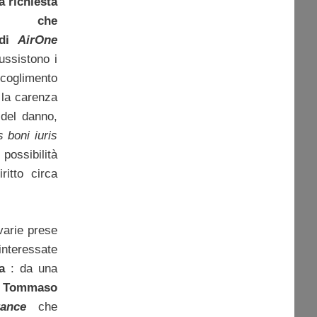
a richiesta
te che
di
AirOne
ussistono i
glimento
r la carenza
’ del danno,
 boni iuris
possibilità
ritto circa
varie prese
 interessate
ia
: da una
o
Tommaso
rance
che