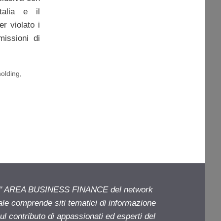
talia e il
r violato i
missioni di
holding
,
ell' AREA BUSINESS FINANCE del network
iale comprende siti tematici di informazione
l contributo di appassionati ed esperti del