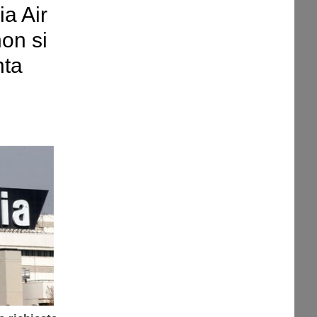
ia Air
on si
nta