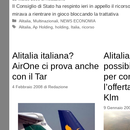
Il Consiglio di Stato ha respinto ieri in appello il ricor
mirava a rientrare in gioco bloccando la trattativa
Categorie
Alitalia
,
Multinazionali
,
NEWS ECONOMIA
Tag
Alitalia
,
Ap Holding
,
holding
,
Italia
,
ricorso
Alitalia italiana?
Alitalia
AirOne ci prova anche
possib
con il Tar
per co
l’offer
4 Febbraio 2008
di
Redazione
Klm
9 Gennaio 20