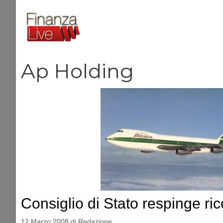
Vai
al
contenuto
Ap Holding
Consiglio di Stato respinge ri
12 Marzo 2008
di
Redazione