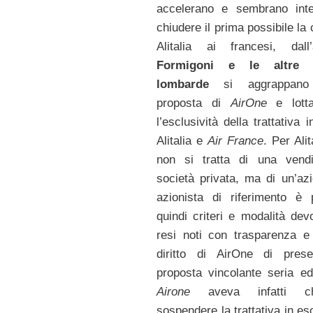
accelerano e sembrano inte
chiudere il prima possibile la
Alitalia ai francesi, dall’
Formigoni e le altre is
lombarde
si aggrappano a
proposta di
AirOne
e lotta
l’esclusività della trattativa 
Alitalia e
Air France
. Per Alita
non si tratta di una vend
società privata, ma di un’azi
azionista di riferimento è 
quindi criteri e modalità de
resi noti con trasparenza e
diritto di AirOne di pres
proposta vincolante seria ed 
Airone
aveva infatti ch
sospendere la trattativa in es