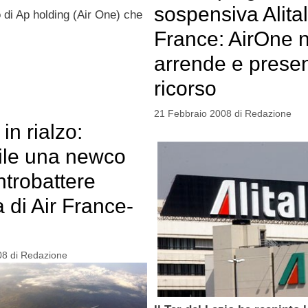
sospensiva Alital
so di Ap holding (Air One) che
France: AirOne n
arrende e prese
ricorso
21 Febbraio 2008
di
Redazione
 in rialzo:
ile una newco
ntrobattere
ta di Air France-
08
di
Redazione