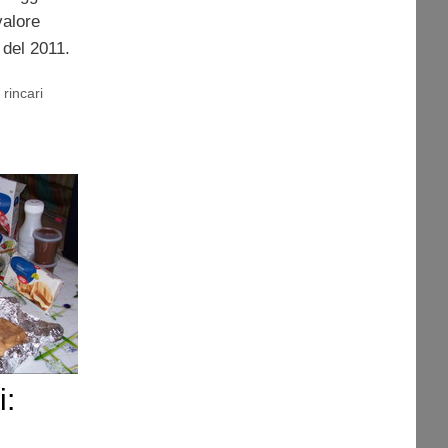
valore
 del 2011.
,
rincari
i: