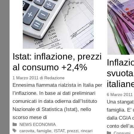
Istat: inflazione, prezzi
Inflazi
al consumo +2,4%
svuota
1 Marzo 2011
di
Redazione
italian
Ennesima fiammata rialzista in Italia per
l’inflazione. In base ai dati preliminari
6 Marzo 2011
comunicati in data odierna dall’Istituto
Una stangat
Nazionale di Statistica (Istat), nello
famiglia. E’ 
scorso mese di
dalla CGIA 
Categorie
NEWS ECONOMIA
conto dell’a
Tag
carovita
,
famiglie
,
ISTAT
,
prezzi
,
rincari
Categorie
Consumi