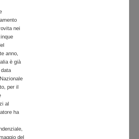
e
damento
rovita nei
cinque
el
te anno,
alia è già
 data
o Nazionale
o, per il
e
zi al
catore ha
ndenziale,
 maggio del