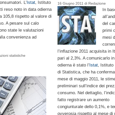
consumatori. L’
Istat
, Istituto
16 Giugno 2011
di
Redazione
tti reso noto in data odierna
In bas
 105,8 rispetto al valore di
all’an
so. A pesare sul calo
del ca
ono state le valutazioni
primi 
 alla convenienza ad
mesi d
corren
l’inflazione 2011 acquisita in It
azioni statistiche
pari al 2,3%. A comunicarlo in
odierna è stato l’
Istat
, Istitut
di Statistica, che ha confermat
mese di maggio 2011, le stim
preliminari sull’indice dei prez
consumo. Nel dettaglio, l’indi
fatto registrare un aumento
congiunturale dello 0,1%, e te
ovverosia rispetto al mese di