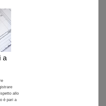
i a
re
gistrare
spetto allo
o è pari a