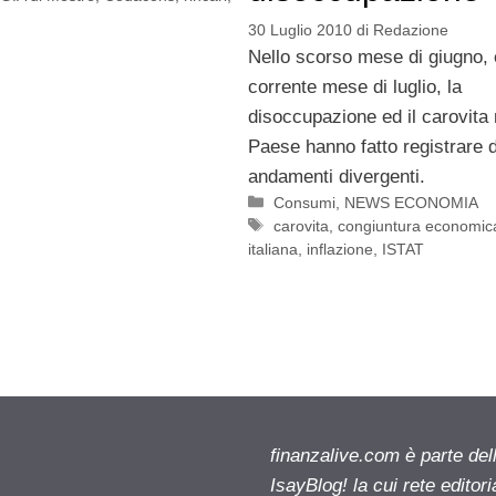
30 Luglio 2010
di
Redazione
Nello scorso mese di giugno, 
corrente mese di luglio, la
disoccupazione ed il carovita 
Paese hanno fatto registrare d
andamenti divergenti.
Categorie
Consumi
,
NEWS ECONOMIA
Tag
carovita
,
congiuntura economic
italiana
,
inflazione
,
ISTAT
finanzalive.com è parte d
IsayBlog! la cui rete editor