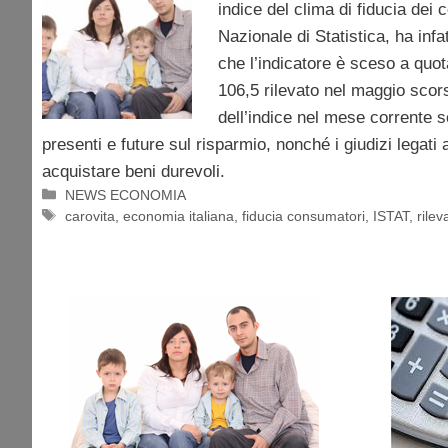
indice del clima di fiducia dei 
Nazionale di Statistica, ha infa
che l’indicatore è sceso a quota
106,5 rilevato nel maggio scor
dell’indice nel mese corrente s
presenti e future sul risparmio, nonché i giudizi legati
acquistare beni durevoli.
Categorie
NEWS ECONOMIA
Tag
carovita
,
economia italiana
,
fiducia consumatori
,
ISTAT
,
rilev