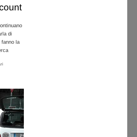
scount
continuano
rla di
 fanno la
erca
ri