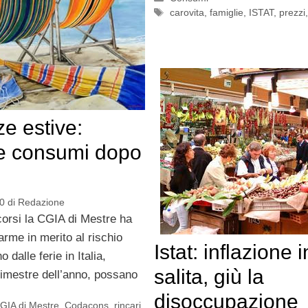
Tag
carovita
,
famiglie
,
ISTAT
,
prezzi
e estive:
e consumi dopo
0
di
Redazione
corsi la CGIA di Mestre ha
larme in merito al rischio
Istat: inflazione i
o dalle ferie in Italia,
salita, giù la
trimestre dell’anno, possano
disoccupazione
GIA di Mestre
,
Codacons
,
rincari
,