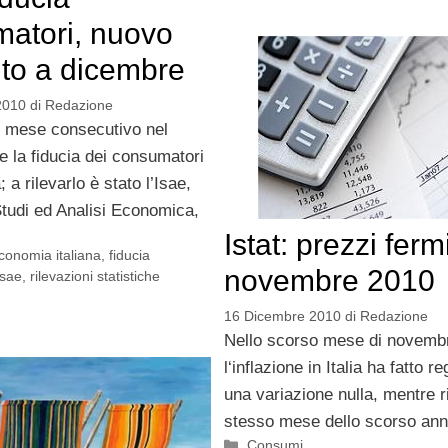
atori, nuovo
to a dicembre
2010
di
Redazione
to mese consecutivo nel
 la fiducia dei consumatori
 a rilevarlo è stato l’Isae,
i Studi ed Analisi Economica,
Istat: prezzi ferm
conomia italiana
,
fiducia
novembre 2010
Isae
,
rilevazioni statistiche
16 Dicembre 2010
di
Redazione
Nello scorso mese di novemb
l‘inflazione in Italia ha fatto re
una variazione nulla, mentre ri
stesso mese dello scorso ann
Categorie
Consumi