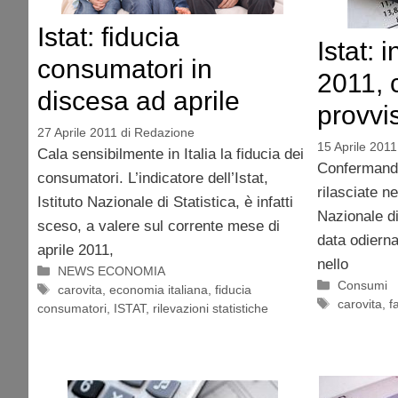
Istat: fiducia
Istat: 
consumatori in
2011, 
discesa ad aprile
provvi
27 Aprile 2011
di
Redazione
15 Aprile 2011
Cala sensibilmente in Italia la fiducia dei
Confermando
consumatori. L’indicatore dell’Istat,
rilasciate nei
Istituto Nazionale di Statistica, è infatti
Nazionale di
sceso, a valere sul corrente mese di
data odierna
aprile 2011,
nello
Categorie
NEWS ECONOMIA
Categorie
Consumi
Tag
carovita
,
economia italiana
,
fiducia
Tag
carovita
,
f
consumatori
,
ISTAT
,
rilevazioni statistiche