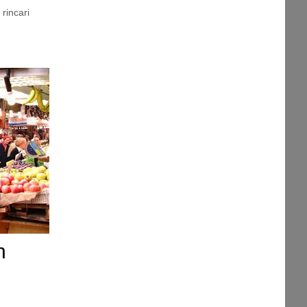
,
rincari
n