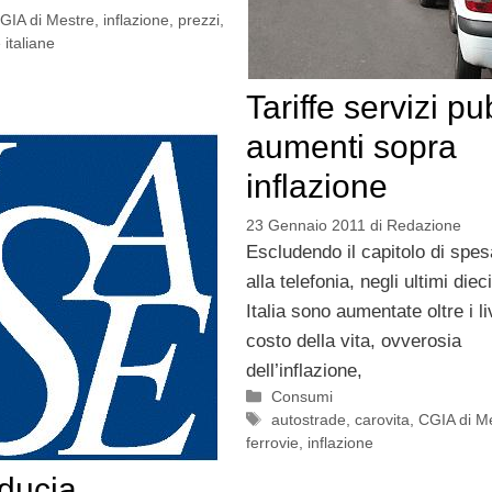
GIA di Mestre
,
inflazione
,
prezzi
,
 italiane
Tariffe servizi pu
aumenti sopra
inflazione
23 Gennaio 2011
di
Redazione
Escludendo il capitolo di spes
alla telefonia, negli ultimi diec
Italia sono aumentate oltre i liv
costo della vita, ovverosia
dell’inflazione,
Categorie
Consumi
Tag
autostrade
,
carovita
,
CGIA di M
ferrovie
,
inflazione
iducia