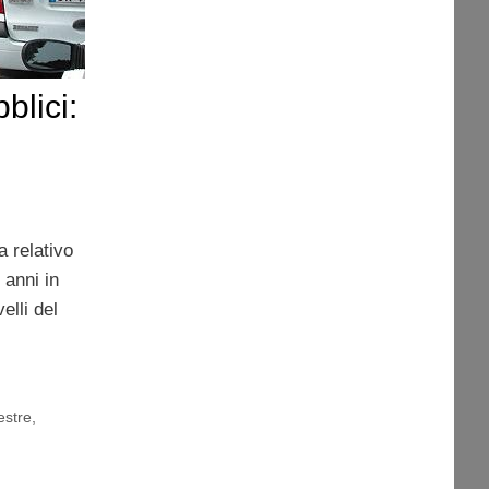
bblici:
a relativo
i anni in
elli del
estre
,