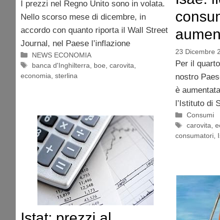
I prezzi nel Regno Unito sono in volata.
consum
Nello scorso mese di dicembre, in
accordo con quanto riporta il Wall Street
aumen
Journal, nel Paese l’inflazione
23 Dicembre 
Categorie
NEWS ECONOMIA
Per il quar
Tag
banca d'Inghilterra
,
boe
,
carovita
,
economia
,
sterlina
nostro Paese
è aumentata;
l’Istituto d
Categorie
Consumi
Tag
carovita
,
e
consumatori
,
Istat: prezzi al