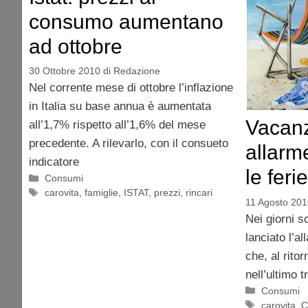
consumo aumentano
ad ottobre
30 Ottobre 2010
di
Redazione
Nel corrente mese di ottobre l’inflazione
in Italia su base annua è aumentata
Vacanz
all’1,7% rispetto all’1,6% del mese
precedente. A rilevarlo, con il consueto
allarm
indicatore
le ferie
Categorie
Consumi
Tag
carovita
,
famiglie
,
ISTAT
,
prezzi
,
rincari
11 Agosto 201
Nei giorni s
lanciato l’al
che, al ritorn
nell’ultimo 
Categorie
Consumi
Tag
carovita
,
C