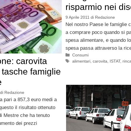
risparmio nei di
9 Aprile 2011
di
Redazione
Nel nostro Paese le famiglie 
a comprare poco quando si pa
spesa alimentare, e quando lo
spesa passa attraverso la ric
Categorie
Consumi
one: carovita
Tag
alimentari
,
carovita
,
ISTAT
,
rinca
 tasche famiglie
e
di
Redazione
a pari a 857,3 euro medi a
questo il risultato ottenuto
di Mestre che ha tenuto
umento dei prezzi