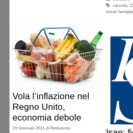
Tag
carovita
,
C
rincari famiglie
Vola l’inflazione nel
Regno Unito,
economia debole
19 Gennaio 2011
di
Redazione
Isae: f