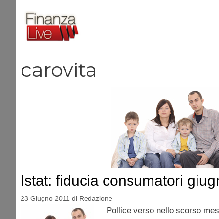
Vai
al
contenuto
carovita
Istat: fiducia consumatori giu
23 Giugno 2011
di
Redazione
Pollice verso nello scorso mese 