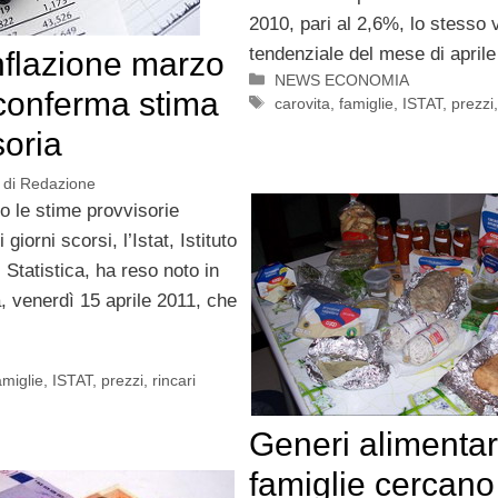
2010, pari al 2,6%, lo stesso 
tendenziale del mese di aprile
inflazione marzo
Categorie
NEWS ECONOMIA
conferma stima
Tag
carovita
,
famiglie
,
ISTAT
,
prezzi
soria
di
Redazione
 le stime provvisorie
 giorni scorsi, l’Istat, Istituto
 Statistica, ha reso noto in
, venerdì 15 aprile 2011, che
amiglie
,
ISTAT
,
prezzi
,
rincari
Generi alimentar
famiglie cercano