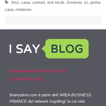
Tag
Anci
,
casa
,
comuni
,
enti locali
,
Governo
,
ici
,
prima
casa
,
rimborso
Dichiarazione sulla Privacy (UE)
Cookie Policy (UE)
finanzalive.com è parte dell' AREA BUSINESS
FINANCE del network IsayBlog! la cui rete