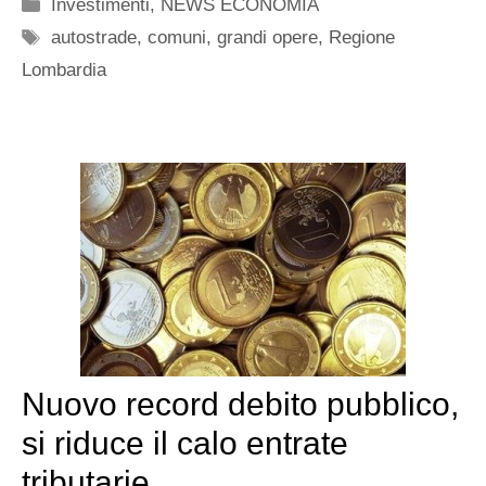
Categorie
Investimenti
,
NEWS ECONOMIA
Tag
autostrade
,
comuni
,
grandi opere
,
Regione
Lombardia
Nuovo record debito pubblico,
si riduce il calo entrate
tributarie