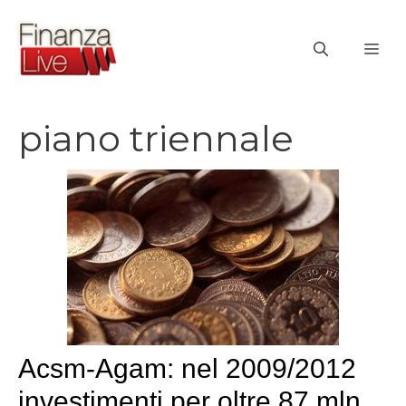
Vai
al
ME
contenuto
piano triennale
Acsm-Agam: nel 2009/2012
investimenti per oltre 87 mln