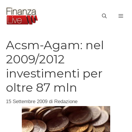
Vai
al
ME
contenuto
Acsm-Agam: nel
2009/2012
investimenti per
oltre 87 mln
15 Settembre 2009
di
Redazione