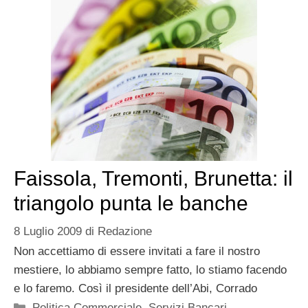
Faissola, Tremonti, Brunetta: il
triangolo punta le banche
8 Luglio 2009
di
Redazione
Non accettiamo di essere invitati a fare il nostro
mestiere, lo abbiamo sempre fatto, lo stiamo facendo
e lo faremo. Così il presidente dell’Abi, Corrado
Categorie
Politica Commerciale
,
Servizi Bancari