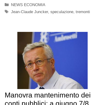
Categorie
NEWS ECONOMIA
Tag
Jean-Claude Juncker
,
speculazione
,
tremonti
Manovra mantenimento dei
conti pubblici: a giugno 7/8