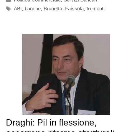
Tag
ABI
,
banche
,
Brunetta
,
Faissola
,
tremonti
Draghi: Pil in flessione,