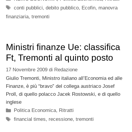
Tag
conti pubblici
,
debito pubblico
,
Ecofin
,
manovra
finanziaria
,
tremonti
Ministri finanze Ue: classifica
Ft, Tremonti al quinto posto
17 Novembre 2009
di
Redazione
Giulio Tremonti, Ministro italiano all’Economia ed alle
Finanze, è più “bravo” del collega austriaco Josef
Proll, di quello polacco Jacek Rostowski, e di quello
inglese
Categorie
Politica Economica
,
Ritratti
Tag
financial times
,
recessione
,
tremonti