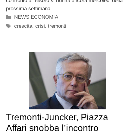
confronto al Tesoro si riunirà ancora mercoledi della
prossima settimana.
Categorie
NEWS ECONOMIA
Tag
crescita
,
crisi
,
tremonti
Tremonti-Juncker, Piazza
Affari snobba l’incontro