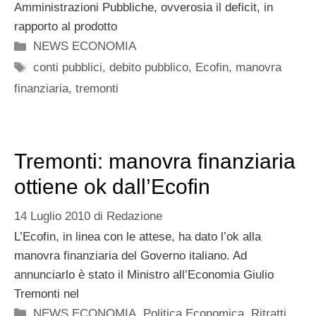
Amministrazioni Pubbliche, ovverosia il deficit, in
rapporto al prodotto
Categorie
NEWS ECONOMIA
Tag
conti pubblici
,
debito pubblico
,
Ecofin
,
manovra
finanziaria
,
tremonti
Tremonti: manovra finanziaria
ottiene ok dall’Ecofin
14 Luglio 2010
di
Redazione
L’Ecofin, in linea con le attese, ha dato l’ok alla
manovra finanziaria del Governo italiano. Ad
annunciarlo è stato il Ministro all’Economia Giulio
Tremonti nel
Categorie
NEWS ECONOMIA
,
Politica Economica
,
Ritratti