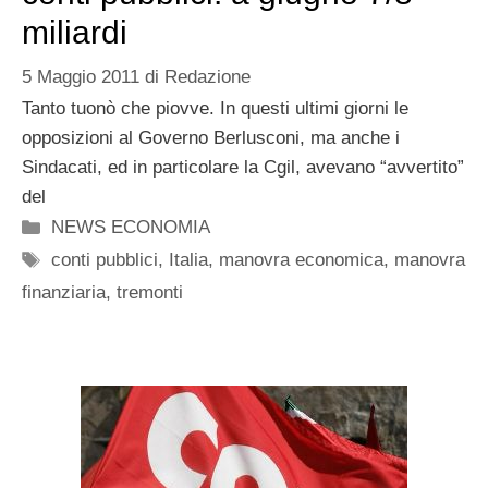
miliardi
5 Maggio 2011
di
Redazione
Tanto tuonò che piovve. In questi ultimi giorni le
opposizioni al Governo Berlusconi, ma anche i
Sindacati, ed in particolare la Cgil, avevano “avvertito”
del
Categorie
NEWS ECONOMIA
Tag
conti pubblici
,
Italia
,
manovra economica
,
manovra
finanziaria
,
tremonti