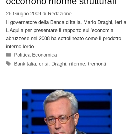
occorrono riforme strutturali
26 Giugno 2009
di
Redazione
Il governatore della Banca d’Italia, Mario Draghi, ieri a
L’Aquila per presentare il rapporto sull’economia
abruzzese nel 2008 ha sottolineato come il prodotto
interno lordo
Categorie
Politica Economica
Tag
Bankitalia
,
crisi
,
Draghi
,
riforme
,
tremonti