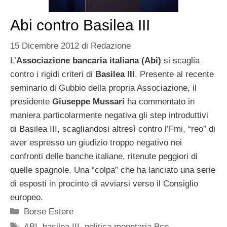
Abi contro Basilea III
15 Dicembre 2012
di
Redazione
L’
Associazione bancaria italiana (Abi)
si scaglia
contro i rigidi criteri di
Basilea III
. Presente al recente
seminario di Gubbio della propria Associazione, il
presidente
Giuseppe Mussari
ha commentato in
maniera particolarmente negativa gli step introduttivi
di Basilea III, scagliandosi altresì contro l’Fmi, “reo” di
aver espresso un giudizio troppo negativo nei
confronti delle banche italiane, ritenute peggiori di
quelle spagnole. Una “colpa” che ha lanciato una serie
di esposti in procinto di avviarsi verso il Consiglio
europeo.
Categorie
Borse Estere
Tag
ABI
,
basilea III
,
politica monetaria Bce