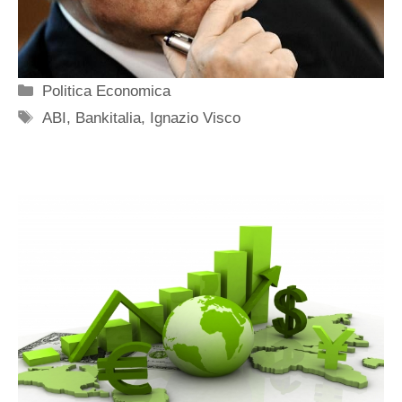
Categorie
Politica Economica
Tag
ABI
,
Bankitalia
,
Ignazio Visco