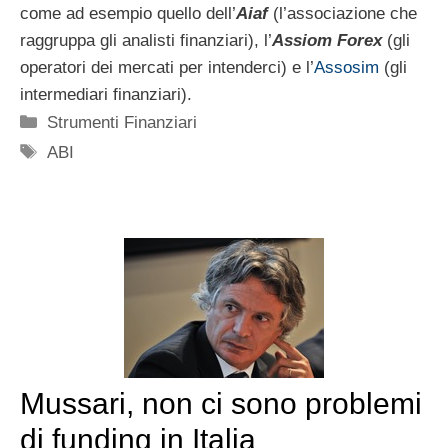
come ad esempio quello dell’
Aiaf
(l’associazione che
raggruppa gli analisti finanziari), l’
Assiom Forex
(gli
operatori dei mercati per intenderci) e l’
Assosim
(gli
intermediari finanziari).
Categorie
Strumenti Finanziari
Tag
ABI
Mussari, non ci sono problemi
di funding in Italia