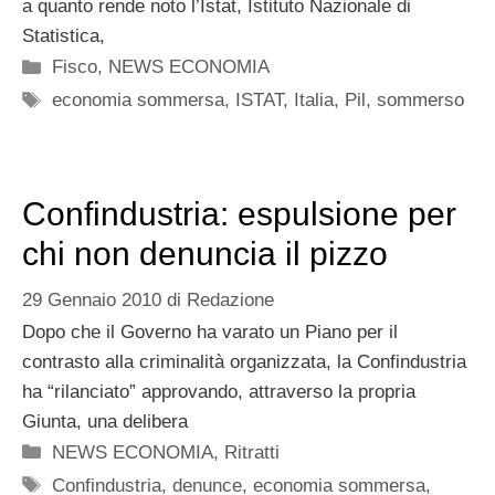
a quanto rende noto l’Istat, Istituto Nazionale di
Statistica,
Categorie
Fisco
,
NEWS ECONOMIA
Tag
economia sommersa
,
ISTAT
,
Italia
,
Pil
,
sommerso
Confindustria: espulsione per
chi non denuncia il pizzo
29 Gennaio 2010
di
Redazione
Dopo che il Governo ha varato un Piano per il
contrasto alla criminalità organizzata, la Confindustria
ha “rilanciato” approvando, attraverso la propria
Giunta, una delibera
Categorie
NEWS ECONOMIA
,
Ritratti
Tag
Confindustria
,
denunce
,
economia sommersa
,