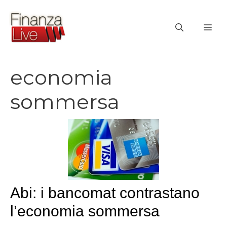
Vai
al
ME
contenuto
economia
sommersa
Abi: i bancomat contrastano
l’economia sommersa