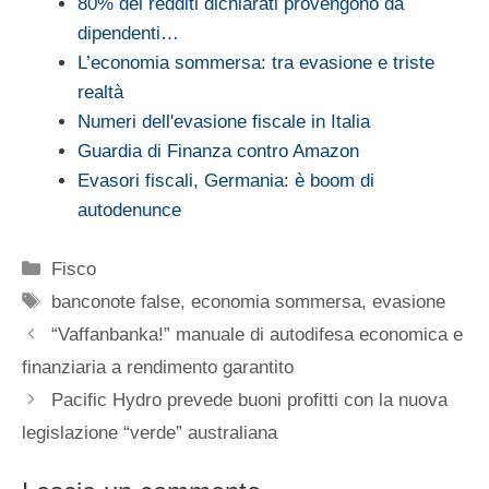
80% dei redditi dichiarati provengono da
dipendenti…
L’economia sommersa: tra evasione e triste
realtà
Numeri dell'evasione fiscale in Italia
Guardia di Finanza contro Amazon
Evasori fiscali, Germania: è boom di
autodenunce
Categorie
Fisco
Tag
banconote false
,
economia sommersa
,
evasione
“Vaffanbanka!” manuale di autodifesa economica e
finanziaria a rendimento garantito
Pacific Hydro prevede buoni profitti con la nuova
legislazione “verde” australiana