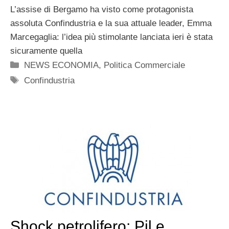
L’assise di Bergamo ha visto come protagonista
assoluta Confindustria e la sua attuale leader, Emma
Marcegaglia: l’idea più stimolante lanciata ieri è stata
sicuramente quella
Categorie
NEWS ECONOMIA
,
Politica Commerciale
Tag
Confindustria
Shock petrolifero: Pil e