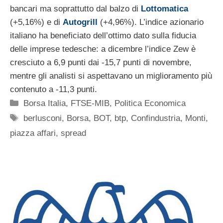
bancari ma soprattutto dal balzo di
Lottomatica
(+5,16%) e di
Autogrill
(+4,96%). L’indice azionario
italiano ha beneficiato dell’ottimo dato sulla fiducia
delle imprese tedesche: a dicembre l’indice Zew è
cresciuto a 6,9 punti dai -15,7 punti di novembre,
mentre gli analisti si aspettavano un miglioramento più
contenuto a -11,3 punti.
Categorie
Borsa Italia
,
FTSE-MIB
,
Politica Economica
Tag
berlusconi
,
Borsa
,
BOT
,
btp
,
Confindustria
,
Monti
,
piazza affari
,
spread