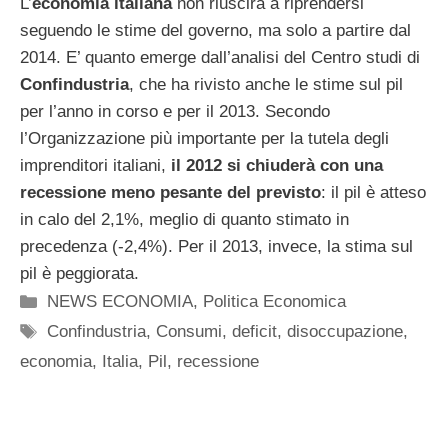
L’
economia italiana
non riuscirà a riprendersi
seguendo le stime del governo, ma solo a partire dal
2014. E’ quanto emerge dall’analisi del Centro studi di
Confindustria
, che ha rivisto anche le stime sul pil
per l’anno in corso e per il 2013. Secondo
l’Organizzazione più importante per la tutela degli
imprenditori italiani,
il 2012 si chiuderà con una
recessione meno pesante del previsto
: il pil è atteso
in calo del 2,1%, meglio di quanto stimato in
precedenza (-2,4%). Per il 2013, invece, la stima sul
pil è peggiorata.
Categorie
NEWS ECONOMIA
,
Politica Economica
Tag
Confindustria
,
Consumi
,
deficit
,
disoccupazione
,
economia
,
Italia
,
Pil
,
recessione