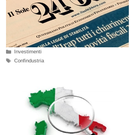
Categorie
Investimenti
Tag
Confindustria