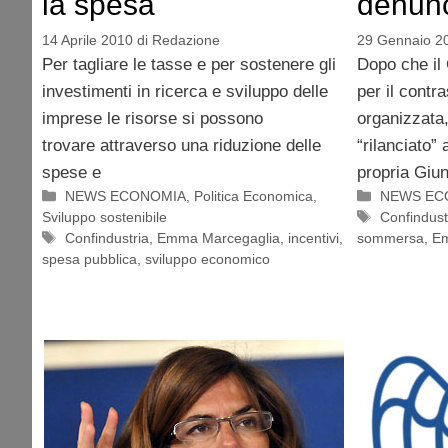
la spesa
denunc
14 Aprile 2010
di
Redazione
29 Gennaio 2
Per tagliare le tasse e per sostenere gli
Dopo che il
investimenti in ricerca e sviluppo delle
per il contra
imprese le risorse si possono
organizzata,
trovare attraverso una riduzione delle
“rilanciato”
spese e
propria Giun
Categorie
Categorie
NEWS ECONOMIA
,
Politica Economica
,
NEWS EC
Tag
Sviluppo sostenibile
Confindust
Tag
Confindustria
,
Emma Marcegaglia
,
incentivi
,
sommersa
,
Em
spesa pubblica
,
sviluppo economico