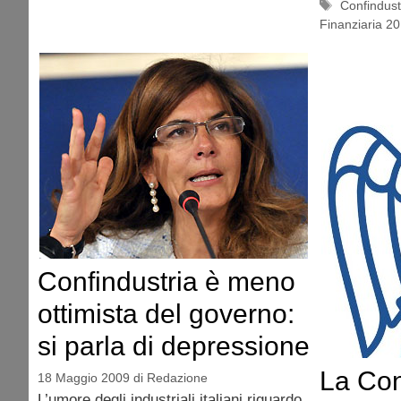
Tag
Confindust
Finanziaria 2
Confindustria è meno
ottimista del governo:
si parla di depressione
La Con
18 Maggio 2009
di
Redazione
L’umore degli industriali italiani riguardo