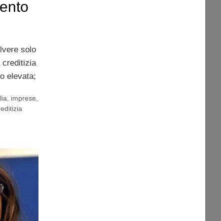
mento
lvere solo
 creditizia
po elevata;
ia
,
imprese
,
reditizia