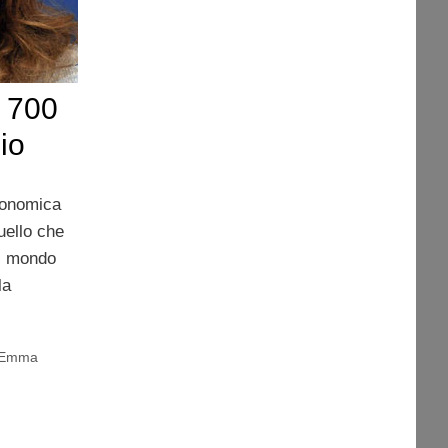
 700
hio
conomica
uello che
l mondo
la
Emma