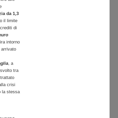
e
zia da 1,3
il limite
rediti di
euro
ira intorno
 arrivato
glia
, a
svolto tra
trattato
lla crisi
 la stessa