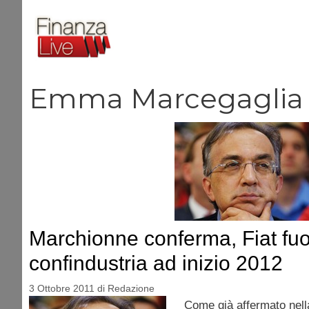
Vai
al
contenuto
Emma Marcegaglia
Marchionne conferma, Fiat fuo
confindustria ad inizio 2012
3 Ottobre 2011
di
Redazione
Come già affermato nella