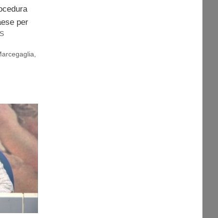
rocedura
paese per
S
arcegaglia
,