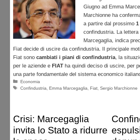
Giugno ad Emma Marcegag
Marchionne ha conferma
a partire dal prossimo
1
confindustria. La lettera
Marcegaglia, indica prec
Fiat decide di uscire da confindustria. Il principale mo
Fiat sono
cambiati i piani di confindustria
, la situaz
per le aziende e
FIAT
ha quindi deciso di uscire, per 
una parte fondamentale del sistema economico italian
Categorie
Economia
Tag
Confindustria
,
Emma Marcegaglia
,
Fiat
,
Sergio Marchionne
Crisi: Marcegaglia
Confin
invita lo Stato a ridurre
espuls