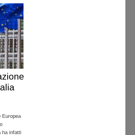
azione
talia
e Europea
no
ha infatti