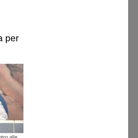
a per
tro alle