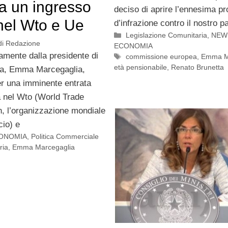
a un ingresso
deciso di aprire l’ennesima p
nel Wto e Ue
d’infrazione contro il nostro 
Categorie
Legislazione Comunitaria
,
NEW
di
Redazione
ECONOMIA
tamente dalla presidente di
Tag
commissione europea
,
Emma M
età pensionabile
,
Renato Brunetta
ia, Emma Marcegaglia,
er una imminente entrata
a nel Wto (World Trade
n, l’organizzazione mondiale
io) e
ONOMIA
,
Politica Commerciale
ria
,
Emma Marcegaglia