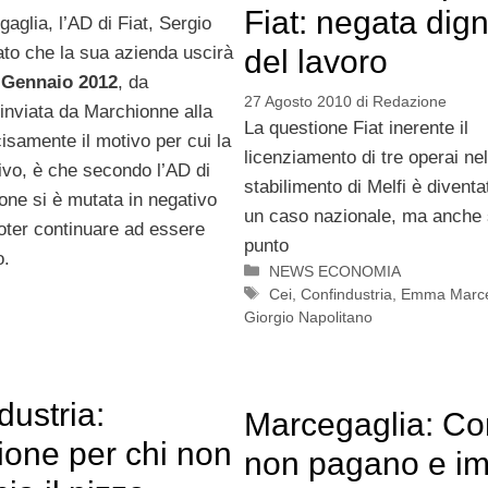
Fiat: negata dign
lia, l’AD di Fiat, Sergio
to che la sua azienda uscirà
del lavoro
 Gennaio 2012
, da
27 Agosto 2010
di
Redazione
 inviata da Marchionne alla
La questione Fiat inerente il
isamente il motivo per cui la
licenziamento di tre operai nel
tivo, è che secondo l’AD di
stabilimento di Melfi è divent
ione si è mutata in negativo
un caso nazionale, ma anche s
poter continuare ad essere
punto
o.
Categorie
NEWS ECONOMIA
Tag
Cei
,
Confindustria
,
Emma Marce
Giorgio Napolitano
dustria:
Marcegaglia: C
ione per chi non
non pagano e i