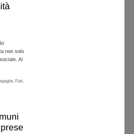
ità
lo
ata non solo
ociale. Al
gaglia
,
Fiat
,
omuni
mprese