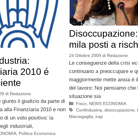
Disoccupazione:
mila posti a risc
24 Ottobre 2009
di
Redazione
dustria:
Le conseguenze della crisi e
iaria 2010 é
continuano a preoccupare e q
maggiormente mette ansia é i
ciente
del lavoro: Noi pensiamo che 
09
di
Redazione
situazione sia
 giunto il giudizio da parte di
Categorie
Fisco
,
NEWS ECONOMIA
a alla Finanziaria 2010 e non
Tag
Confindustria
,
disoccupazione
,
Marcegaglia
,
irap
to di un voto positivo: la
gli industriali,
ONOMIA
,
Politica Economica