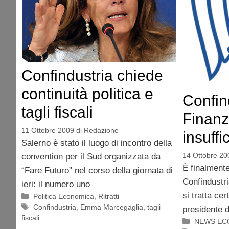
Confindustria chiede
continuità politica e
Confin
tagli fiscali
Finanz
11 Ottobre 2009
di
Redazione
insuffi
Salerno è stato il luogo di incontro della
14 Ottobre 20
convention per il Sud organizzata da
È finalmente
“Fare Futuro” nel corso della giornata di
Confindustri
ieri: il numero uno
si tratta cer
Categorie
Politica Economica
,
Ritratti
Tag
Confindustria
,
Emma Marcegaglia
,
tagli
presidente de
fiscali
Categorie
NEWS EC