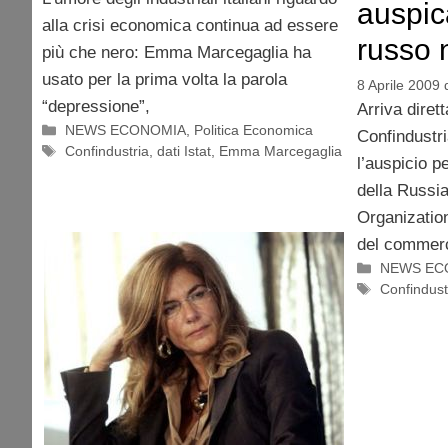
auspic
alla crisi economica continua ad essere
russo 
più che nero: Emma Marcegaglia ha
usato per la prima volta la parola
8 Aprile 2009
“depressione”,
Arriva diret
Categorie
NEWS ECONOMIA
,
Politica Economica
Confindustr
Tag
Confindustria
,
dati Istat
,
Emma Marcegaglia
l’auspicio p
della Russi
Organizatio
del commerc
Categorie
NEWS EC
Tag
Confindust