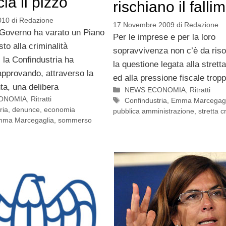
ia il pizzo
rischiano il falli
010
di
Redazione
17 Novembre 2009
di
Redazione
 Governo ha varato un Piano
Per le imprese e per la loro
sto alla criminalità
sopravvivenza non c’è da riso
 la Confindustria ha
la questione legata alla stretta
 approvando, attraverso la
ed alla pressione fiscale trop
ta, una delibera
Categorie
NEWS ECONOMIA
,
Ritratti
ONOMIA
,
Ritratti
Tag
Confindustria
,
Emma Marcegagl
ria
,
denunce
,
economia
pubblica amministrazione
,
stretta c
ma Marcegaglia
,
sommerso