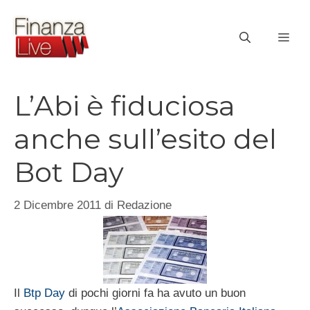
Vai
al
ME
contenuto
L’Abi è fiduciosa
anche sull’esito del
Bot Day
2 Dicembre 2011
di
Redazione
Il
Btp Day
di pochi giorni fa ha avuto un buon