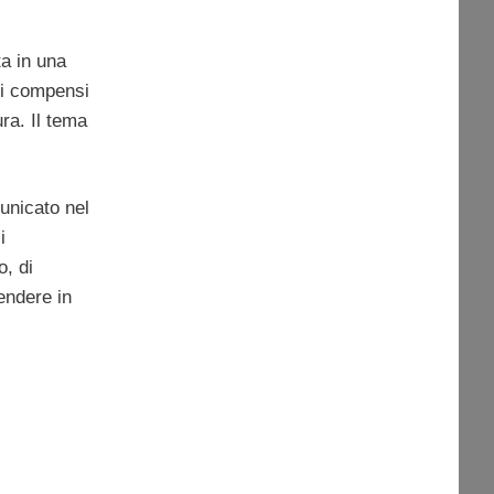
ta in una
ei compensi
ra. Il tema
nicato nel
i
o, di
endere in