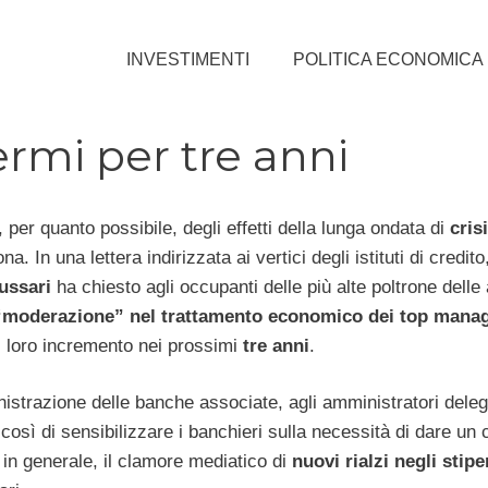
INVESTIMENTI
POLITICA ECONOMICA
ermi per tre anni
 per quanto possibile, degli effetti della lunga ondata di
crisi
 In una lettera indirizzata ai vertici degli istituti di credito, i
ussari
ha chiesto agli occupanti delle più alte poltrone delle
“moderazione” nel trattamento economico dei top mana
l loro incremento nei prossimi
tre anni
.
inistrazione delle banche associate, agli amministratori delega
ca così di sensibilizzare i banchieri sulla necessità di dare un
in generale, il clamore mediatico di
nuovi rialzi negli stipe