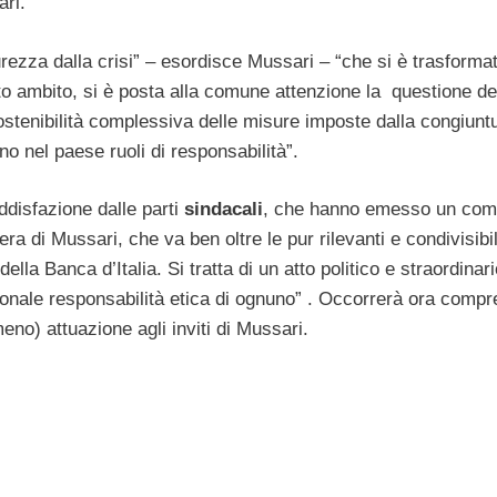
ari.
rezza dalla crisi” – esordisce Mussari – “che si è trasforma
sto ambito, si è posta alla comune attenzione la questione d
ostenibilità complessiva delle misure imposte dalla congiuntu
nno nel paese ruoli di responsabilità”.
ddisfazione dalle parti
sindacali
, che hanno emesso un comu
era di Mussari, che va ben oltre le pur rilevanti e condivisibil
lla Banca d’Italia. Si tratta di un atto politico e straordinari
rsonale responsabilità etica di ognuno” . Occorrerà ora compr
meno) attuazione agli inviti di Mussari.