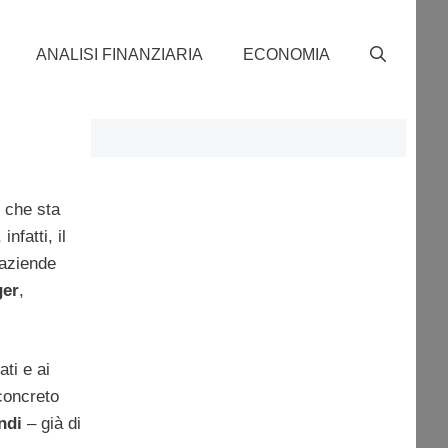
ANALISI FINANZIARIA
ECONOMIA
che sta
nfatti, il
 aziende
ger
,
ti e ai
 concreto
ndi
– già di