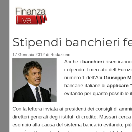
Vai
al
contenuto
Stipendi banchieri f
17 Gennaio 2012
di
Redazione
Anche i
banchieri
risentiranno,
colpendo il mercato dell’Eurozona.
numero 1 dell’Abi
Giuseppe M
bancarie italiane di
applicare 
evitando per quanto possibile i
Con la lettera inviata ai presidenti dei consigli di amm
direttori generali degli istituti di credito, Mussari cer
esempio alla causa del sistema bancario evitando, più 