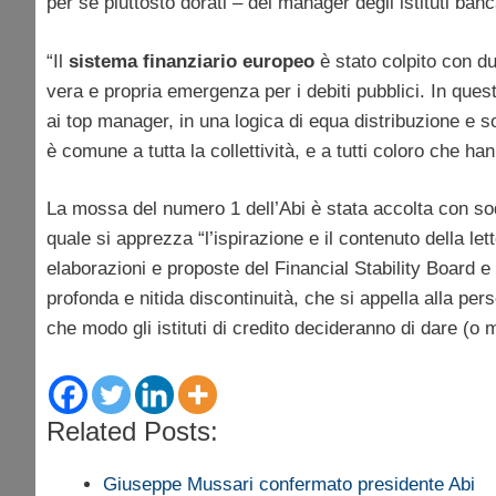
per sé piuttosto dorati – dei manager degli istituti banc
“Il
sistema finanziario europeo
è stato colpito con du
vera e propria emergenza per i debiti pubblici. In que
ai top manager, in una logica di equa distribuzione e s
è comune a tutta la collettività, e a tutti coloro che ha
La mossa del numero 1 dell’Abi è stata accolta con so
quale si apprezza “l’ispirazione e il contenuto della lett
elaborazioni e proposte del Financial Stability Board e de
profonda e nitida discontinuità, che si appella alla pe
che modo gli istituti di credito decideranno di dare (o 
Related Posts:
Giuseppe Mussari confermato presidente Abi