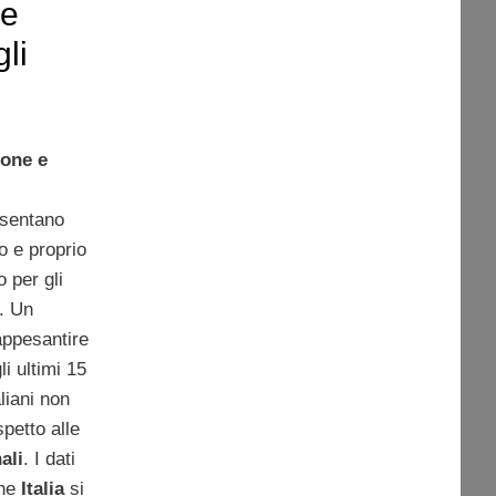
se
gli
ione e
esentano
o e proprio
o per gli
i. Un
 appesantire
li ultimi 15
liani non
petto alle
ali
. I dati
che
Italia
si