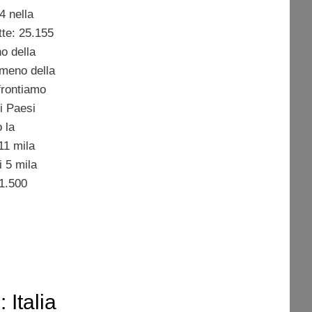
4 nella
tte: 25.155
no della
 meno della
frontiamo
i Paesi
 la
11 mila
i 5 mila
 1.500
 Italia