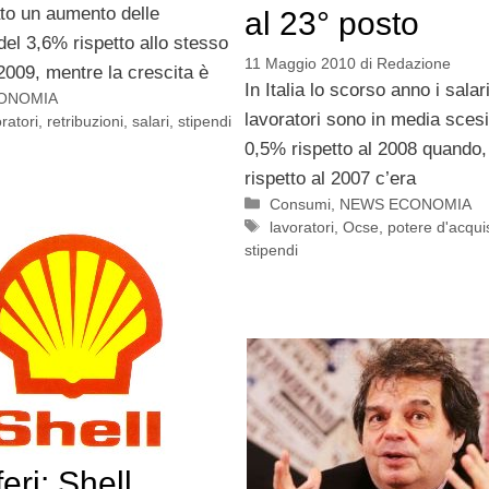
tato un aumento delle
al 23° posto
 del 3,6% rispetto allo stesso
11 Maggio 2010
di
Redazione
2009, mentre la crescita è
In Italia lo scorso anno i salari
ONOMIA
lavoratori sono in media scesi
ratori
,
retribuzioni
,
salari
,
stipendi
0,5% rispetto al 2008 quando,
rispetto al 2007 c’era
Categorie
Consumi
,
NEWS ECONOMIA
Tag
lavoratori
,
Ocse
,
potere d'acqui
stipendi
feri: Shell