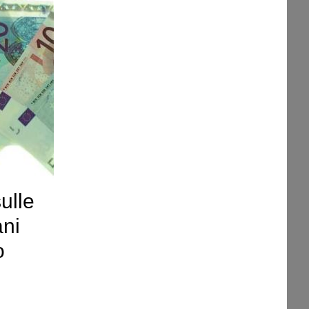
ulle
ani
o