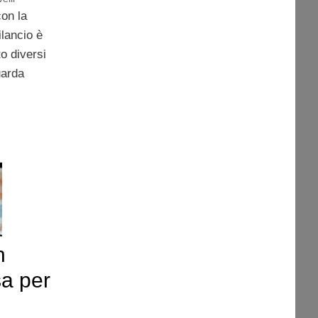
con la
lancio è
o diversi
uarda
n
sa per