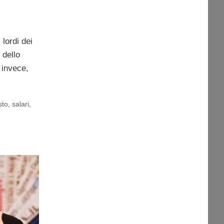
 lordi dei
 dello
 invece,
sto
,
salari
,