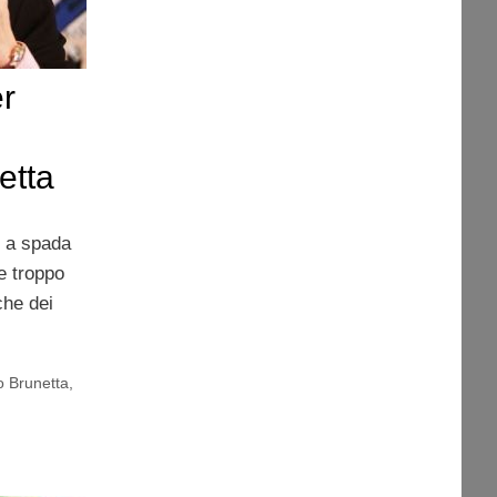
r
etta
e a spada
he troppo
che dei
 Brunetta
,