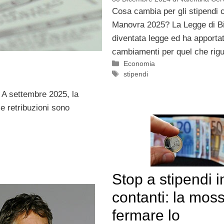
Cosa cambia per gli stipendi 
Manovra 2025? La Legge di Bi
diventata legge ed ha apportat
cambiamenti per quel che rig
Categorie
Economia
Tag
stipendi
i? A settembre 2025, la
le retribuzioni sono
Stop a stipendi i
contanti: la mos
fermare lo