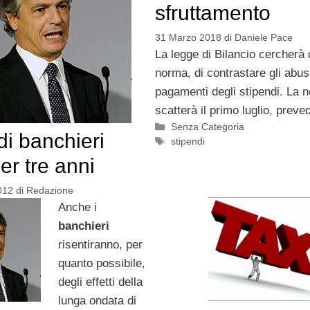
sfruttamento
31 Marzo 2018
di
Daniele Pace
La legge di Bilancio cercherà
norma, di contrastare gli abus
pagamenti degli stipendi. La 
scatterà il primo luglio, preve
Categorie
Senza Categoria
di banchieri
Tag
stipendi
er tre anni
012
di
Redazione
Anche i
banchieri
risentiranno, per
quanto possibile,
degli effetti della
lunga ondata di