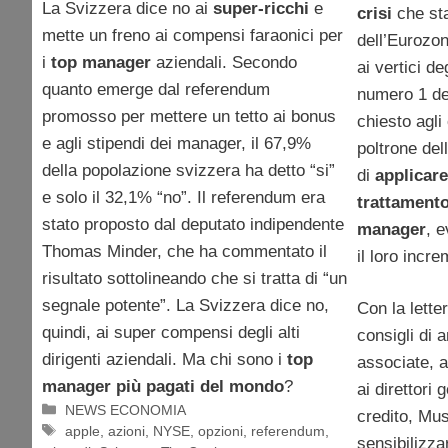
La Svizzera dice no ai
super-ricchi
e
crisi
che sta
mette un freno ai compensi faraonici per
dell’Eurozon
i
top manager
aziendali. Secondo
ai vertici degl
quanto emerge dal referendum
numero 1 de
promosso per mettere un tetto ai bonus
chiesto agli
e agli stipendi dei manager, il 67,9%
poltrone del
della popolazione svizzera ha detto “si”
di
applicar
e solo il 32,1% “no”. Il referendum era
trattament
stato proposto dal deputato indipendente
manager
, 
Thomas Minder, che ha commentato il
il loro incr
risultato sottolineando che si tratta di “un
segnale potente”. La Svizzera dice no,
Con la letter
quindi, ai super compensi degli alti
consigli di 
dirigenti aziendali. Ma chi sono i
top
associate, a
manager più pagati del mondo
?
ai direttori g
Categorie
NEWS ECONOMIA
credito, Mus
Tag
apple
,
azioni
,
NYSE
,
opzioni
,
referendum
,
sensibilizza