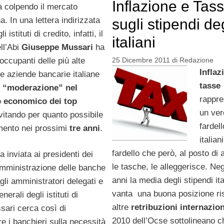
Inflazione e Tas
 colpendo il mercato
a. In una lettera indirizzata
sugli stipendi de
i istituti di credito, infatti, il
italiani
ll’Abi
Giuseppe Mussari
ha
 occupanti delle più alte
25 Dicembre 2011
di
Redazione
Inflaz
le aziende bancarie italiane
tasse
e “moderazione” nel
rappr
o economico dei top
un ver
evitando per quanto possibile
fardell
emento nei prossimi
tre anni
.
italian
fardello che però, al posto di
a inviata ai presidenti dei
le tasche, le alleggerisce. Neg
amministrazione delle banche
anni la media degli stipendi ita
gli amministratori delegati e
vanta una buona posizione ris
enerali degli istituti di
altre
retribuzioni internazion
sari cerca così di
2010 dell’Ocse sottolineano 
re i banchieri sulla necessità