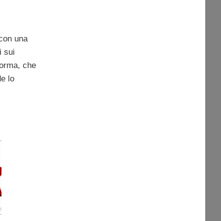
 con una
i sui
norma, che
de lo