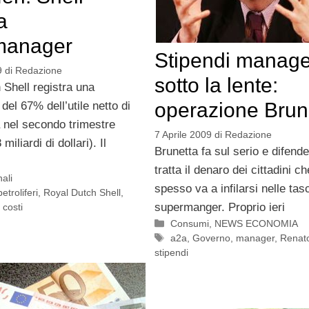
a
manager
Stipendi manage
9
di
Redazione
sotto la lente:
 Shell registra una
operazione Brun
del 67% dell’utile netto di
nel secondo trimestre
7 Aprile 2009
di
Redazione
miliardi di dollari). Il
Brunetta fa sul serio e difend
i
tratta il denaro dei cittadini c
ali
spesso va a infilarsi nelle tas
petroliferi
,
Royal Dutch Shell
,
supermanger. Proprio ieri
 costi
Categorie
Consumi
,
NEWS ECONOMIA
Tag
a2a
,
Governo
,
manager
,
Renato
stipendi