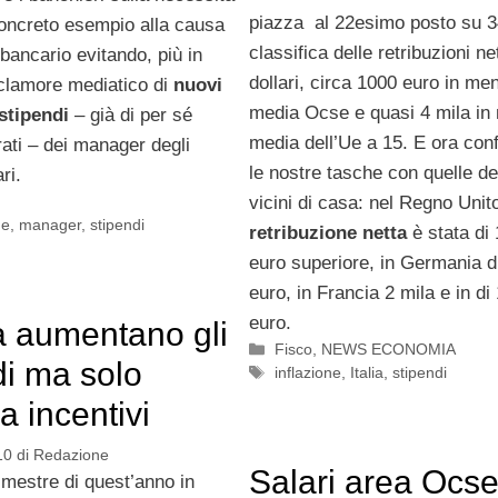
piazza al 22esimo posto su 3
concreto esempio alla causa
classifica delle retribuzioni ne
bancario evitando, più in
dollari, circa 1000 euro in me
 clamore mediatico di
nuovi
media Ocse e quasi 4 mila in
 stipendi
– già di per sé
media dell’Ue a 15. E ora con
rati – dei manager degli
le nostre tasche con quelle de
ri.
vicini di casa: nel Regno Unito
he
,
manager
,
stipendi
retribuzione netta
è stata di 
euro superiore, in Germania d
euro, in Francia 2 mila e in di
euro.
ia aumentano gli
Categorie
Fisco
,
NEWS ECONOMIA
di ma solo
Tag
inflazione
,
Italia
,
stipendi
a incentivi
10
di
Redazione
Salari area Ocse:
imestre di quest’anno in