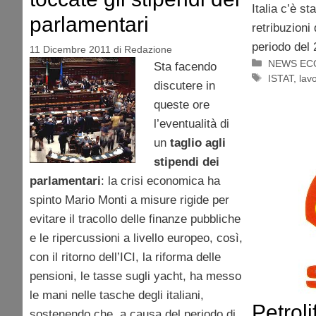
Italia c’è s
parlamentari
retribuzioni
periodo del 
11 Dicembre 2011
di
Redazione
Categorie
NEWS EC
Sta facendo
Tag
ISTAT
,
lavo
discutere in
queste ore
l’eventualità di
un
taglio agli
stipendi dei
parlamentari
: la crisi economica ha
spinto Mario Monti a misure rigide per
evitare il tracollo delle finanze pubbliche
e le ripercussioni a livello europeo, così,
con il ritorno dell’ICI, la riforma delle
pensioni, le tasse sugli yacht, ha messo
le mani nelle tasche degli italiani,
Petroli
sostenendo che, a causa del periodo di