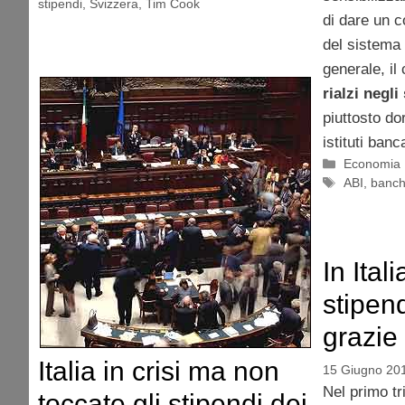
stipendi
,
Svizzera
,
Tim Cook
di dare un 
del sistema 
generale, il
rialzi negli
piuttosto do
istituti banca
Categorie
Economia
Tag
ABI
,
banc
In Ital
stipen
grazie 
Italia in crisi ma non
15 Giugno 20
Nel primo tr
toccate gli stipendi dei