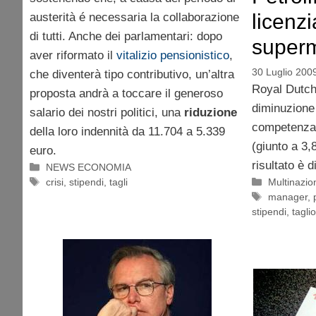
licenzi
austerità é necessaria la collaborazione
di tutti. Anche dei parlamentari: dopo
super
aver riformato il
vitalizio pensionistico
,
30 Luglio 200
che diventerà tipo contributivo, un’altra
Royal Dutch
proposta andrà a toccare il generoso
diminuzione 
salario dei nostri politici, una
riduzione
competenza 
della loro indennità da 11.704 a 5.339
(giunto a 3,8 
euro.
risultato è d
Categorie
NEWS ECONOMIA
Tag
Categorie
crisi
,
stipendi
,
tagli
Multinazion
Tag
manager
,
stipendi
,
taglio