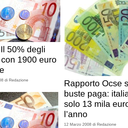
 Il 50% degli
ni con 1900 euro
e
08
di
Redazione
Rapporto Ocse s
buste paga: itali
solo 13 mila eur
l’anno
12 Marzo 2008
di
Redazione