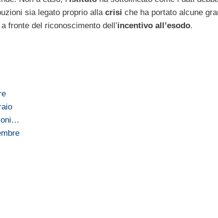
buzioni sia legato proprio alla
crisi
che ha portato alcune gra
 a fronte del riconoscimento dell’
incentivo
all’esodo
.
re
raio
zioni…
tembre