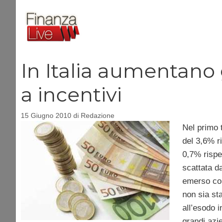
Vai
al
contenuto
In Italia aumentano 
a incentivi
15 Giugno 2010
di
Redazione
Nel primo 
del 3,6% ri
0,7% rispe
scattata da
emerso com
non sia sta
all’esodo in
grandi azi