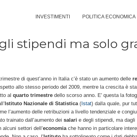
INVESTIMENTI
POLITICA ECONOMICA
gli stipendi ma solo gr
trimestre di quest’anno in Italia c’è stato un aumento delle
re
spetto allo stesso periodo del 2009, mentre la crescita è sta
tto al
quarto trimestre
dello scorso anno. E’ questa la fotog
ll’
Istituto
Nazionale di Statistica
(
Istat
) dalla quale, pur tu
e l’aumento delle retribuzioni a livello tendenziale e congiu
to trainato dall’aumento dei
salari
e degli stipendi, ma dagli 
 alcuni settori dell’
economia
che hanno in particolare inter
ende. Non a caso, l’
Istituto
ha sottolineato come i dati debb