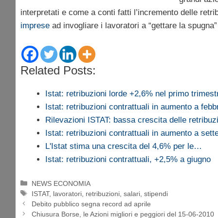
interpretati e come a conti fatti l’incremento delle retri
imprese
ad invogliare i lavoratori a “gettare la spugna”
Related Posts:
Istat: retribuzioni lorde +2,6% nel primo trimest
Istat: retribuzioni contrattuali in aumento a febb
Rilevazioni ISTAT: bassa crescita delle retribu
Istat: retribuzioni contrattuali in aumento a set
L'Istat stima una crescita del 4,6% per le…
Istat: retribuzioni contrattuali, +2,5% a giugno
Categorie
NEWS ECONOMIA
Tag
ISTAT
,
lavoratori
,
retribuzioni
,
salari
,
stipendi
Debito pubblico segna record ad aprile
Chiusura Borse, le Azioni migliori e peggiori del 15-06-2010