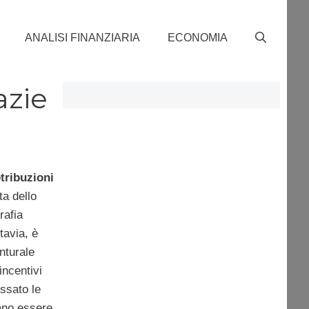
ANALISI FINANZIARIA
ECONOMIA
azie
tribuzioni
ta dello
rafia
ttavia, è
nturale
incentivi
essato le
ano essere