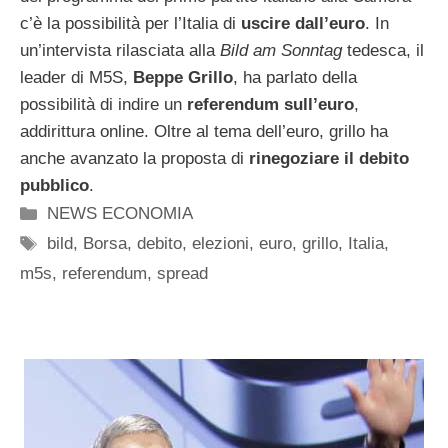
c’è la possibilità per l’Italia di
uscire dall’euro
. In
un’intervista rilasciata alla
Bild am Sonntag
tedesca, il
leader di M5S,
Beppe Grillo
, ha parlato della
possibilità di indire un
referendum sull’euro
,
addirittura online. Oltre al tema dell’euro, grillo ha
anche avanzato la proposta di
rinegoziare il debito
pubblico
.
Categorie
NEWS ECONOMIA
Tag
bild
,
Borsa
,
debito
,
elezioni
,
euro
,
grillo
,
Italia
,
m5s
,
referendum
,
spread