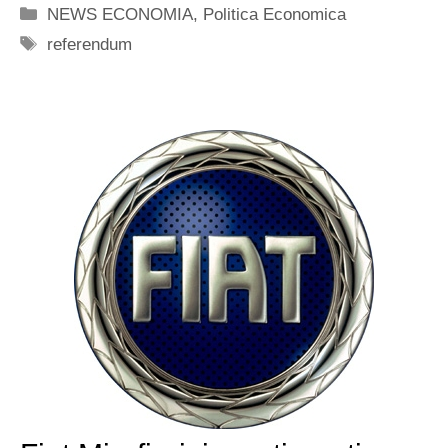
Categorie
NEWS ECONOMIA
,
Politica Economica
Tag
referendum