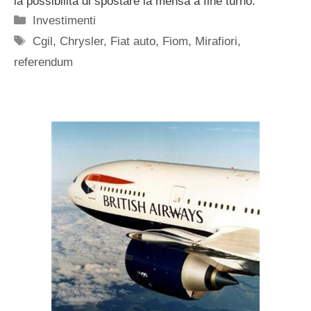
la possibilità di spostare la mensa a fine turno.
Categorie
Investimenti
Tag
Cgil
,
Chrysler
,
Fiat auto
,
Fiom
,
Mirafiori
,
referendum