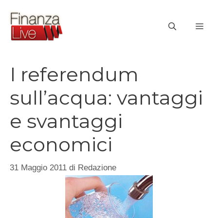
Vai
al
ME
contenuto
I referendum
sull’acqua: vantaggi
e svantaggi
economici
31 Maggio 2011
di
Redazione