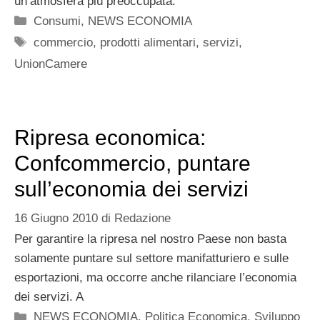
un’atmosfera più preoccupata.
Categorie
Consumi
,
NEWS ECONOMIA
Tag
commercio
,
prodotti alimentari
,
servizi
,
UnionCamere
Ripresa economica:
Confcommercio, puntare
sull’economia dei servizi
16 Giugno 2010
di
Redazione
Per garantire la ripresa nel nostro Paese non basta
solamente puntare sul settore manifatturiero e sulle
esportazioni, ma occorre anche rilanciare l’economia
dei servizi. A
Categorie
NEWS ECONOMIA
,
Politica Economica
,
Sviluppo