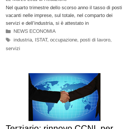
Nel quarto trimestre dello scorso anno il tasso di posti
vacanti nelle imprese, sul totale, nel comparto dei
servizi e dell’industria, si è attestato in
Categorie
NEWS ECONOMIA
Tag
industria
,
ISTAT
,
occupazione
,
posti di lavoro
,
servizi
Terziario: rinnovo CCNL per