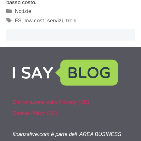
basso costo.
Categorie
Notizie
Tag
FS
,
low cost
,
servizi
,
treni
Dichiarazione sulla Privacy (UE)
Cookie Policy (UE)
finanzalive.com è parte dell' AREA BUSINESS