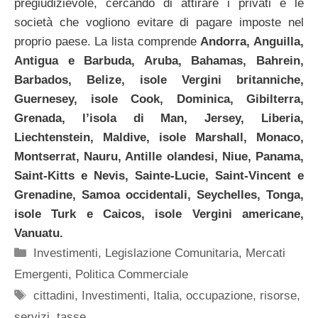
pregiudizievole, cercando di attirare i privati e le
società che vogliono evitare di pagare imposte nel
proprio paese. La lista comprende
Andorra, Anguilla,
Antigua e Barbuda, Aruba, Bahamas, Bahrein,
Barbados, Belize, isole Vergini britanniche,
Guernesey, isole Cook, Dominica, Gibilterra,
Grenada, l’isola di Man, Jersey, Liberia,
Liechtenstein, Maldive, isole Marshall, Monaco,
Montserrat, Nauru, Antille olandesi, Niue, Panama,
Saint-Kitts e Nevis, Sainte-Lucie, Saint-Vincent e
Grenadine, Samoa occidentali, Seychelles, Tonga,
isole Turk e Caicos, isole Vergini americane,
Vanuatu.
Categorie
Investimenti
,
Legislazione Comunitaria
,
Mercati
Emergenti
,
Politica Commerciale
Tag
cittadini
,
Investimenti
,
Italia
,
occupazione
,
risorse
,
servizi
,
tasse