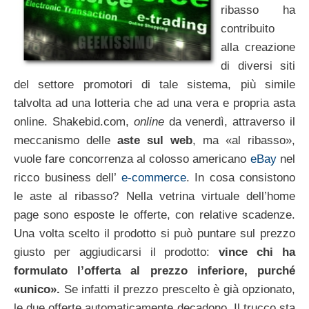
ribasso ha
contribuito
alla creazione
di diversi siti
del settore promotori di tale sistema, più simile
talvolta ad una lotteria che ad una vera e propria asta
online. Shakebid.com,
online
da venerdì, attraverso il
meccanismo delle
aste sul web
, ma «al ribasso»,
vuole fare concorrenza al colosso americano
eBay
nel
ricco business dell’
e-commerce
. In cosa consistono
le aste al ribasso? Nella vetrina virtuale dell’home
page sono esposte le offerte, con relative scadenze.
Una volta scelto il prodotto si può puntare sul prezzo
giusto per aggiudicarsi il prodotto:
vince chi ha
formulato l’offerta al prezzo inferiore, purché
«unico».
Se infatti il prezzo prescelto è già opzionato,
le due offerte automaticamente decadono. Il trucco sta