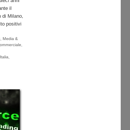
dieci anni
nte il
di Milano,
o positivi
t
,
Media &
Commerciale
,
Italia
,