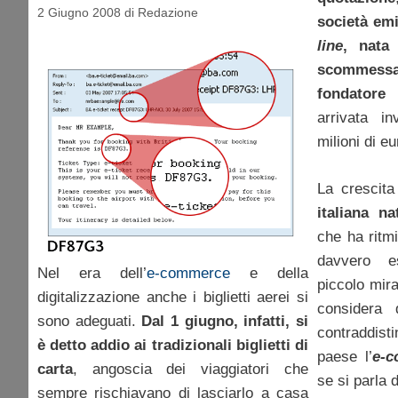
2 Giugno 2008
di
Redazione
società emi
line
, nata
scommess
fondator
arrivata i
milioni di e
La crescit
italiana na
che ha ritm
davvero es
Nel era dell’
e-commerce
e della
piccolo mira
digitalizzazione anche i biglietti aerei si
considera 
sono adeguati.
Dal 1 giugno, infatti, si
contraddist
è detto addio ai tradizionali biglietti di
paese l’
e-
carta
, angoscia dei viaggiatori che
se si parla 
sempre rischiavano di lasciarlo a casa