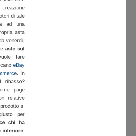
a creazione
tori di tale
lta ad una
ropria asta
da venerdì,
lle
aste sul
uole fare
ricano
eBay
mmerce
. In
l ribasso?
’home page
n relative
prodotto si
iusto per
nce chi ha
 inferiore,