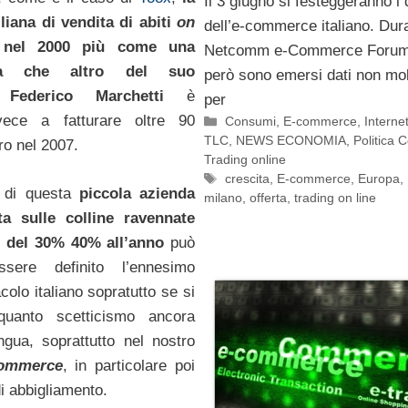
Il 3 giugno si festeggeranno i 
liana di vendita di abiti
on
dell’e-commerce italiano. Dura
 nel 2000 più come una
Netcomm e-Commerce Forum 
a che altro del suo
però sono emersi dati non molt
e
Federico Marchetti
è
per
nvece a fatturare oltre 90
Categorie
Consumi
,
E-commerce
,
Interne
TLC
,
NEWS ECONOMIA
,
Politica 
uro nel 2007.
Trading online
Tag
crescita
,
E-commerce
,
Europa
,
a di questa
piccola azienda
milano
,
offerta
,
trading on line
ta sulle colline ravennate
i
del 30% 40% all’anno
può
sere definito l’ennesimo
colo italiano sopratutto se si
quanto scetticismo ancora
ingua, soprattutto nel nostro
commerce
, in particolare poi
di abbigliamento.