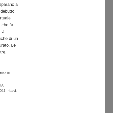
eparano a
 debutto
rtuale
 che fa
vrà
iche di un
urato. Le
tre,
rio in
IA
2011
,
ricavi
,