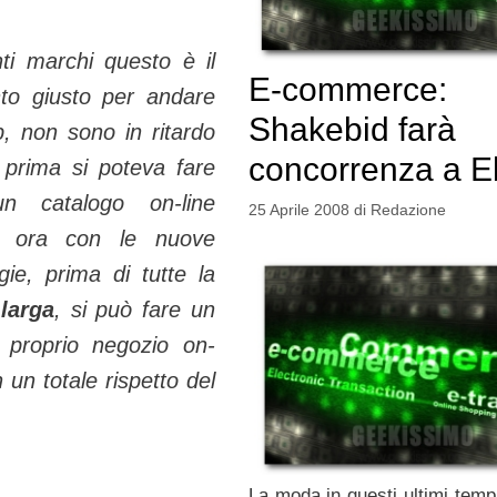
ti marchi questo è il
E-commerce:
o giusto per andare
Shakebid farà
b
, non sono in ritardo
concorrenza a 
 prima si poteva fare
un catalogo
on-line
25 Aprile 2008
di
Redazione
e ora con le nuove
gie, prima di tutte la
larga
, si può fare un
 proprio negozio on-
n un totale rispetto del
La moda in questi ultimi tempi