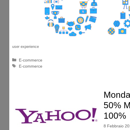
user experience
Categorie
E-commerce
Tag
E-commerce
Mondad
50% Mo
100%
8 Febbraio 20