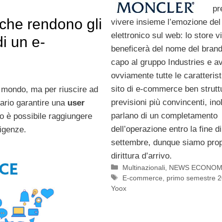
pr
 che rendono gli
vivere insieme l’emozione del
elettronico sul web: lo store vi
di un e-
beneficerà del nome del brand
capo al gruppo Industries e a
ovviamente tutte le caratterist
sito di e-commerce ben strutt
il mondo, ma per riuscire ad
previsioni più convincenti, inol
ario garantire una
user
parlano di un completamento
o è possibile raggiungere
dell’operazione entro la fine di
sigenze.
settembre, dunque siamo prop
dirittura d’arrivo.
Categorie
Multinazionali
,
NEWS ECONOM
Tag
E-commerce
,
primo semestre 
Yoox