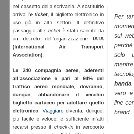
nel cassetto della scrivania. A sostituirlo
arriva l’
e-ticket
, il biglietto elettronico in
Per tan
uso già in altri settori. Il definitivo
moment
passaggio all’
e-ticket
è stato sancito da
sul
we
un decreto dell’organizzazione
IATA
perchè
(International Air Transport
solo 
Association)
.
mentr
Le 240 compagnia aeree, aderenti
tecnolo
all’associazione e pari al 94% del
banda 
traffico aereo mondiale, dovranno,
vero e
dunque, abbandonare il vecchio
line co
biglietto cartaceo per adottare quello
elettronico
.
Viaggiare
diventa, dunque,
brand
.
più facile e veloce: è sufficiente infatti
recarsi presso il
check-in
in aeroporto