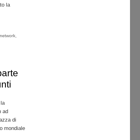
to la
 network
,
parte
nti
la
n ad
iazza di
sso mondiale