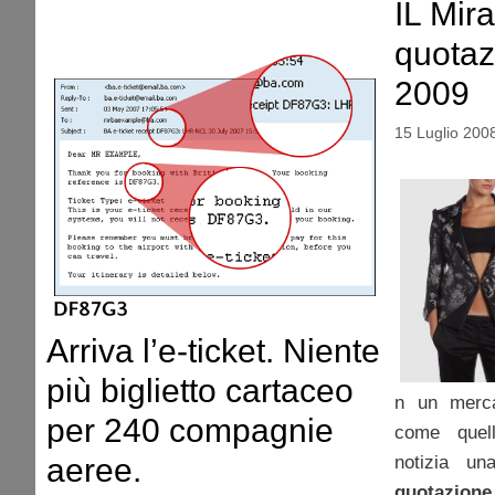
IL Mir
quotaz
2009
15 Luglio 200
Arriva l’e-ticket. Niente
più biglietto cartaceo
n un mercat
per 240 compagnie
come quell
notizia un
aeree.
quotazione