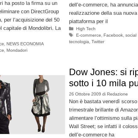
i ha posto la firma su un
dell’e-commerce, ha annuncia
reliminare con DirectGroup
realizzazione della sua nuova
 per l’acquisizione del 50
piattaforma per il
l capitale di Mondolibri. La
Categorie
High Tech
Tag
E-commerce
,
Facebook
,
social
tecnologia
,
Twitter
ce
,
NEWS ECONOMIA
ce
,
Mondadori
Dow Jones: si ri
sotto i 10 mila pu
26 Ottobre 2009
di
Redazione
Non è bastata venerdì scorso 
trimestrale brillante di Amazo
alimentare l’ottimismo sulla p
Wall Street; se infatti il colo
dell’e-commerce ha