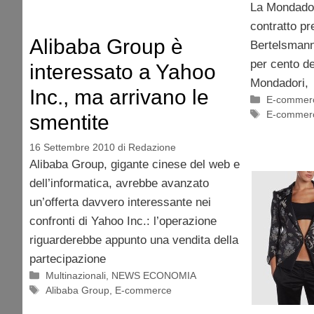
La Mondador
contratto p
Alibaba Group è
Bertelsmann,
per cento de
interessato a Yahoo
Mondadori,
Inc., ma arrivano le
Categorie
E-commer
Tag
E-commer
smentite
16 Settembre 2010
di
Redazione
Alibaba Group, gigante cinese del web e
dell’informatica, avrebbe avanzato
un’offerta davvero interessante nei
confronti di Yahoo Inc.: l’operazione
riguarderebbe appunto una vendita della
partecipazione
Categorie
Multinazionali
,
NEWS ECONOMIA
Tag
Alibaba Group
,
E-commerce