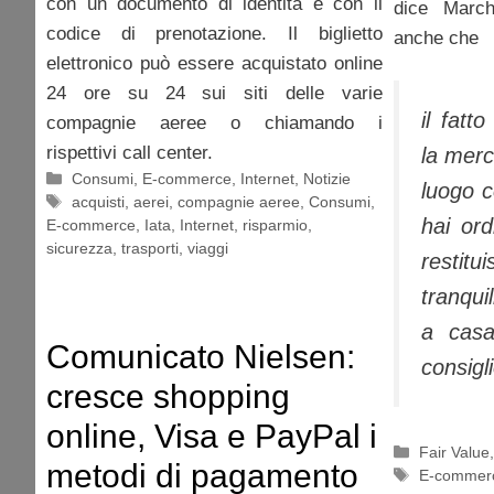
con un documento di identità e con il
dice March
codice di prenotazione. Il biglietto
anche che
elettronico può essere acquistato online
24 ore su 24 sui siti delle varie
il fatt
compagnie aeree o chiamando i
rispettivi call center.
la merc
Categorie
Consumi
,
E-commerce
,
Internet
,
Notizie
luogo 
Tag
acquisti
,
aerei
,
compagnie aeree
,
Consumi
,
hai ord
E-commerce
,
Iata
,
Internet
,
risparmio
,
sicurezza
,
trasporti
,
viaggi
restit
tranqui
a casa
Comunicato Nielsen:
consigl
cresce shopping
online, Visa e PayPal i
Categorie
Fair Value
metodi di pagamento
Tag
E-commer