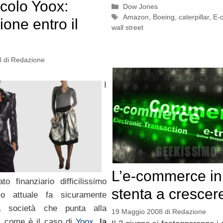
acolo Yoox:
Categorie
Dow Jones
Tag
Amazon
,
Boeing
,
caterpillar
,
E-
ione entro il
wall street
8
di
Redazione
I
L’e-commerce in 
o finanziario difficilissimo
stenta a crescer
o attuale fa sicuramente
a società che punta alla
19 Maggio 2008
di
Redazione
, come è il caso di
Yoox
,
la