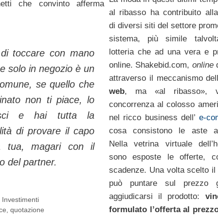
etti che convinto afferma
al ribasso ha contribuito all
di diversi siti del settore promo
sistema, più simile talvo
lotteria che ad una vera e p
o di toccare con mano
online. Shakebid.com,
online
e solo in negozio è un
attraverso il meccanismo de
comune, se quello che
web
, ma «al ribasso», v
inato non ti piace, lo
concorrenza al colosso ame
uisci e hai tutta la
nel ricco business dell’
e-co
llità di provare il capo
cosa consistono le aste a
Nella vetrina virtuale dell
 tua, magari con il
sono esposte le offerte, co
io del
partner
.
scadenze. Una volta scelto il 
può puntare sul prezzo g
aggiudicarsi il prodotto:
vi
,
Investimenti
formulato l’offerta al prezzo
ce
,
quotazione