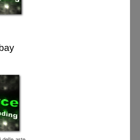
Ebay
 delle aste