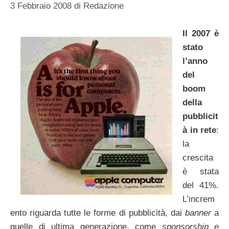
3 Febbraio 2008
di
Redazione
Il 2007 è
stato
l’anno
del
boom
della
pubblicit
à in rete
:
la
crescita
è stata
del 41%.
L’increm
ento riguarda tutte le forme di pubblicità, dai
banner
a
quelle di ultima generazione, come
sponsorship e