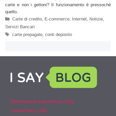
carte e non i gettoni? Il funzionamento è pressochè
quello.
Categorie
Carte di credito
,
E-commerce
,
Internet
,
Notizie
,
Servizi Bancari
Tag
carte prepagate
,
conti deposito
Dichiarazione sulla Privacy (UE)
Cookie Policy (UE)