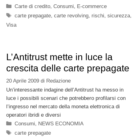
Categorie
Carte di credito
,
Consumi
,
E-commerce
Tag
carte prepagate
,
carte revolving
,
rischi
,
sicurezza
,
Visa
L’Antitrust mette in luce la
crescita delle carte prepagate
20 Aprile 2009
di
Redazione
Un’interessante indagine dell’Antitrust ha messo in
luce i possibili scenari che potrebbero profilarsi con
l’ingresso nel mercato della moneta elettronica di
operatori ibridi e diversi
Categorie
Consumi
,
NEWS ECONOMIA
Tag
carte prepagate