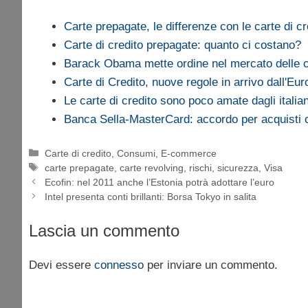
Carte prepagate, le differenze con le carte di cr
Carte di credito prepagate: quanto ci costano?
Barack Obama mette ordine nel mercato delle ca
Carte di Credito, nuove regole in arrivo dall'Eu
Le carte di credito sono poco amate dagli italian
Banca Sella-MasterCard: accordo per acquisti 
Categorie
Carte di credito
,
Consumi
,
E-commerce
Tag
carte prepagate
,
carte revolving
,
rischi
,
sicurezza
,
Visa
Ecofin: nel 2011 anche l’Estonia potrà adottare l’euro
Intel presenta conti brillanti: Borsa Tokyo in salita
Lascia un commento
Devi essere
connesso
per inviare un commento.