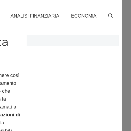
ANALISI FINANZIARIA
ECONOMIA
za
mere così
agamento
e che
 la
hiamati a
azioni di
la
sibili
.