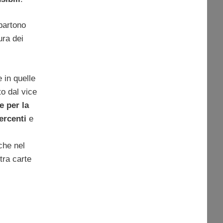
partono
ura dei
e in quelle
to dal vice
e per la
ercenti
e
che nel
tra carte