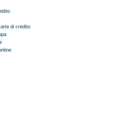
edito
rte di credito
ropa
i
online