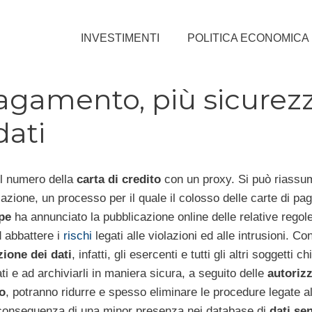
INVESTIMENTI
POLITICA ECONOMICA
pagamento, più sicurez
dati
il numero della
carta di credito
con un proxy. Si può riassu
zazione, un processo per il quale il colosso delle carte di p
pe
ha annunciato la pubblicazione online delle relative regol
 abbattere i
rischi
legati alle violazioni ed alle intrusioni. Con
ione dei dati
, infatti, gli esercenti e tutti gli altri soggetti c
ati e ad archiviarli in maniera sicura, a seguito delle
autorizz
o
, potranno ridurre e spesso eliminare le procedure legate al
la conseguenza di una minor presenza nei database di
dati sen