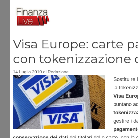
Vai
al
contenuto
Visa Europe: carte 
con tokenizzazione 
14 Luglio 2010
di
Redazione
Sostituire 
la tokeniz
Visa Euro
puntano ad
tokenizzaz
gestire i d
pagament
conservazione dei dati
dei titolari delle carte, con 