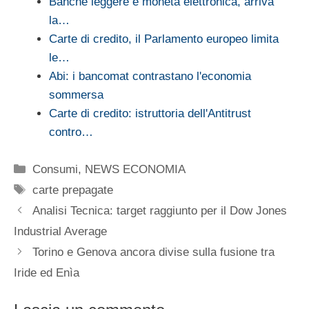
Banche leggere e moneta elettronica, arriva
la…
Carte di credito, il Parlamento europeo limita
le…
Abi: i bancomat contrastano l'economia
sommersa
Carte di credito: istruttoria dell'Antitrust
contro…
Categorie
Consumi
,
NEWS ECONOMIA
Tag
carte prepagate
Analisi Tecnica: target raggiunto per il Dow Jones
Industrial Average
Torino e Genova ancora divise sulla fusione tra
Iride ed Enìa