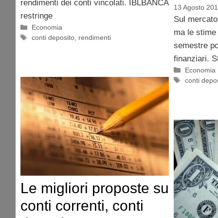
rendimenti dei conti vincolati. IBLBANCA
13 Agosto 20
restringe
Sul mercato 
Categorie
Economia
ma le stime
Tag
conti deposito
,
rendimenti
semestre pos
finanziari. 
Categorie
Economia
Tag
conti depo
Le migliori proposte su
conti correnti, conti