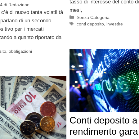
tasso di interesse del conto d
14
di
Redazione
mesi,
c’è di nuovo tanta volatilità
Categorie
Senza Categoria
 parlano di un secondo
Tag
conti deposito
,
investire
itivo per i mercati
Stando a quanto riportato da
sito
,
obbligazioni
Conti deposito a
rendimento garan