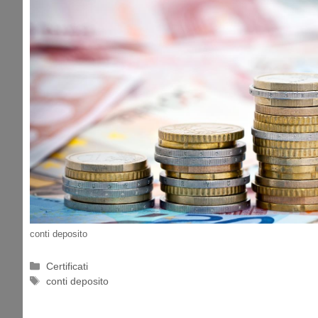
conti deposito
Categorie
Certificati
Tag
conti deposito