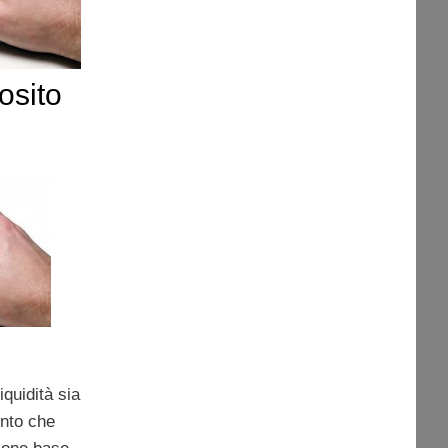
osito
iquidità sia
ento che