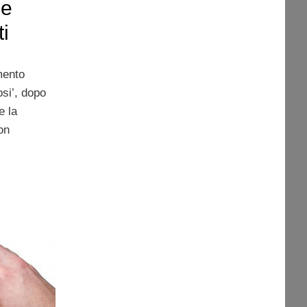
 e
i
mento
si’, dopo
e la
on