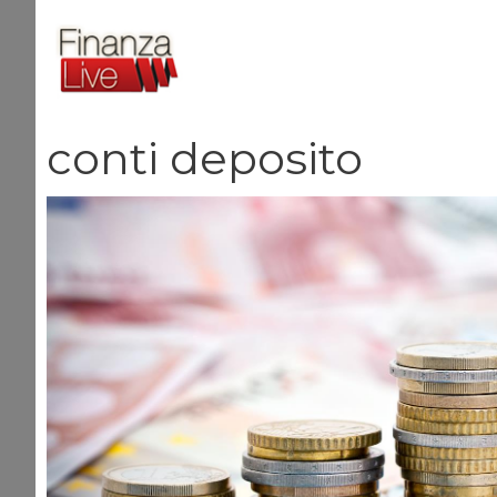
Vai
al
contenuto
conti deposito