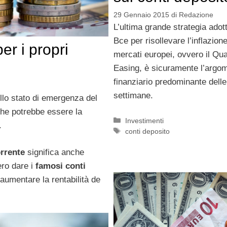
29 Gennaio 2015
di
Redazione
L’ultima grande strategia adott
Bce per risollevare l’inflazione
er i propri
mercati europei, ovvero il Qua
Easing, è sicuramente l’argo
finanziario predominante delle
settimane.
llo stato di emergenza del
che potrebbe essere la
Categorie
Investimenti
.
Tag
conti deposito
orrente
significa anche
ero dare i
famosi conti
aumentare la rentabilità de