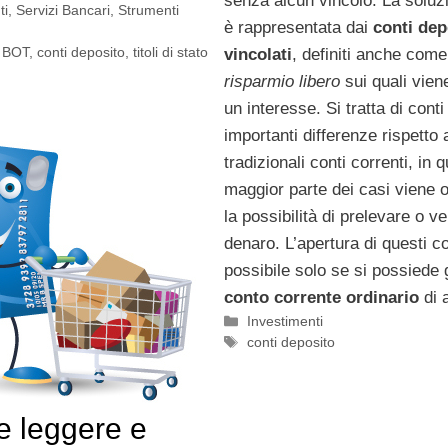
senza alcun vincolo. La soluz
ti
,
Servizi Bancari
,
Strumenti
è rappresentata dai
conti dep
,
BOT
,
conti deposito
,
titoli di stato
vincolati
, definiti anche com
risparmio libero
sui quali vie
un interesse. Si tratta di conti
importanti differenze rispetto 
tradizionali conti correnti, in 
maggior parte dei casi viene o
la possibilità di prelevare o v
denaro. L’apertura di questi co
possibile solo se si possiede 
conto corrente ordinario
di 
Categorie
Investimenti
Tag
conti deposito
 leggere e