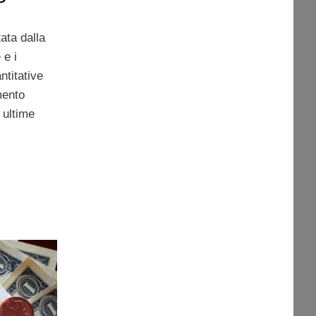
ata dalla
 e i
ntitative
mento
 ultime