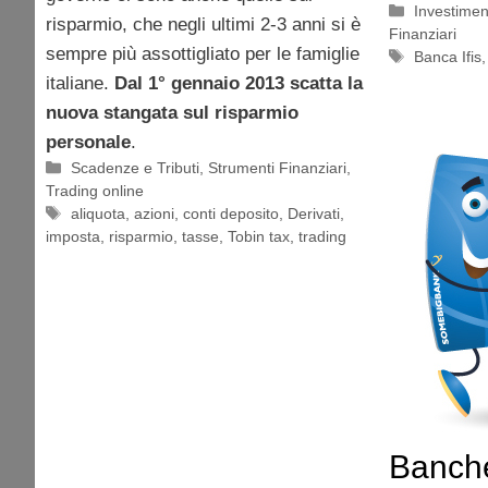
Categorie
Investimen
risparmio, che negli ultimi 2-3 anni si è
Finanziari
sempre più assottigliato per le famiglie
Tag
Banca Ifis
italiane.
Dal 1° gennaio 2013 scatta la
nuova stangata sul risparmio
personale
.
Categorie
Scadenze e Tributi
,
Strumenti Finanziari
,
Trading online
Tag
aliquota
,
azioni
,
conti deposito
,
Derivati
,
imposta
,
risparmio
,
tasse
,
Tobin tax
,
trading
Banche