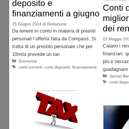
deposito e
Conti d
finanziamenti a giugno
miglior
25 Giugno 2014
di
Redazione
dei re
Da tenere in conto in materia di prestiti
personali l’offerta fatta da Compass. Si
15 Maggio 20
Calano i ren
tratta di un prestito personale che per
finanziari: q
10mila prevede un tan
Categorie
più e tassaz
Economia
Tag
conti correnti
,
conti deposito
,
finanziamenti
guadagnare 
Categorie
Servizi Ba
Tag
conti depo