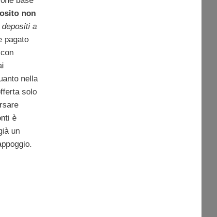
ione base
osito non
e
depositi a
ne pagato
 con
ai
quanto nella
fferta solo
ersare
nti è
già un
appoggio.