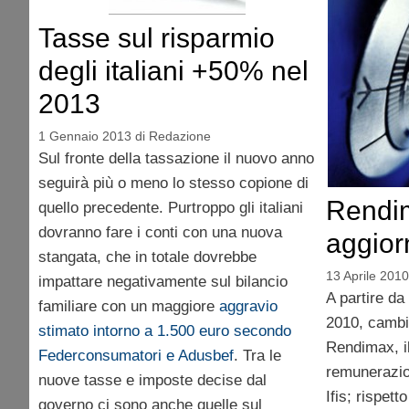
Tasse sul risparmio
degli italiani +50% nel
2013
1 Gennaio 2013
di
Redazione
Sul fronte della tassazione il nuovo anno
seguirà più o meno lo stesso copione di
Rendim
quello precedente. Purtroppo gli italiani
dovranno fare i conti con una nuova
aggiorn
stangata, che in totale dovrebbe
13 Aprile 2010
impattare negativamente sul bilancio
A partire da
familiare con un maggiore
aggravio
2010, cambia
stimato intorno a 1.500 euro secondo
Rendimax, il
Federconsumatori e Adusbef
. Tra le
remunerazion
nuove tasse e imposte decise dal
Ifis; rispett
governo ci sono anche quelle sul