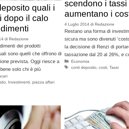
scendono i tassi
eposito quali i
aumentano i cost
i dopo il calo
4 Luglio 2014
di
Redazione
ndimenti
Restano una forma di investi
sicura ma sono divenuti ‘costo
14
di
Redazione
dimenti dei prodotti
la decisione di Renzi di portar
uali sono quelli che offrono di
tassazione dal 20 al 26%, e c
ione prevista. Oggi riesce a
Categorie
Economia
Tag
conti deposito
,
costi
,
Tassi
bene solo chi è più
ncari
sito
,
Investimenti
,
piazza affari