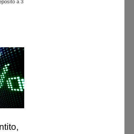
eposito a 3
tito,