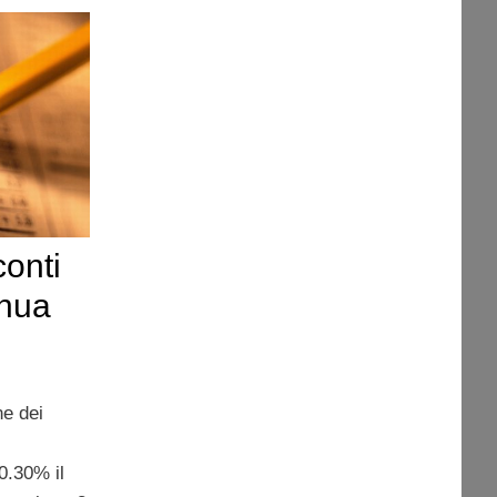
conti
inua
ne dei
0.30% il