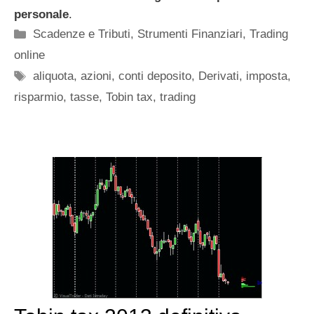
personale
.
Categorie
Scadenze e Tributi
,
Strumenti Finanziari
,
Trading
online
Tag
aliquota
,
azioni
,
conti deposito
,
Derivati
,
imposta
,
risparmio
,
tasse
,
Tobin tax
,
trading