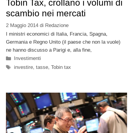
Tobin Tax, crollano i volumi di
scambio nei mercati
2 Maggio 2014
di
Redazione
I ministri economici di Italia, Francia, Spagna,
Germania e Regno Unito (il paese che non la vuole)
ne hanno discusso a Parigi e, alla fine,
Categorie
Investimenti
Tag
investire
,
tasse
,
Tobin tax