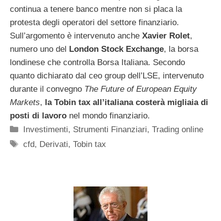
continua a tenere banco mentre non si placa la
protesta degli operatori del settore finanziario.
Sull’argomento è intervenuto anche
Xavier Rolet
,
numero uno del
London Stock Exchange
, la borsa
londinese che controlla Borsa Italiana. Secondo
quanto dichiarato dal ceo group dell’LSE, intervenuto
durante il convegno
The Future of European Equity
Markets
,
la Tobin tax all’italiana costerà migliaia di
posti di lavoro
nel mondo finanziario.
Categorie
Investimenti
,
Strumenti Finanziari
,
Trading online
Tag
cfd
,
Derivati
,
Tobin tax