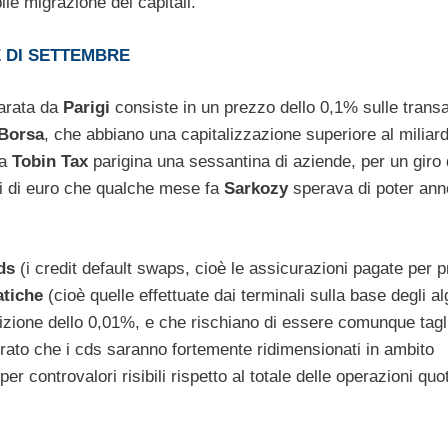
ile migrazione dei capitali.
 DI SETTEMBRE
arata da
Parigi
consiste in un prezzo dello 0,1% sulle transa
Borsa
, che abbiano una capitalizzazione superiore al miliard
la
Tobin Tax
parigina una sessantina di aziende, per un giro di
ardi di euro che qualche mese fa
Sarkozy
sperava di poter ann
ds
(i credit default swaps, cioè le assicurazioni pagate per p
tiche
(cioè quelle effettuate dai terminali sulla base degli al
zione dello 0,01%, e che rischiano di essere comunque taglia
erato che i cds saranno fortemente ridimensionati in ambito
er controvalori risibili rispetto al totale delle operazioni quo