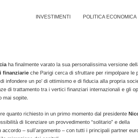
INVESTIMENTI
POLITICA ECONOMICA
cia
ha finalmente varato la sua personalissima versione del
i finanziarie
che Parigi cerca di sfruttare per rimpolpare le 
di infondere un po’ di ottimismo e di fiducia alla propria soci
e di trattamento tra i vertici finanziari internazionali e gli op
o mai sopite.
ere quanto richiesto in un primo momento dal presidente
Nic
ssibilità di licenziare un provvedimento “solitario” e della
ccordo – sull’argomento – con tutti i principali partner euro