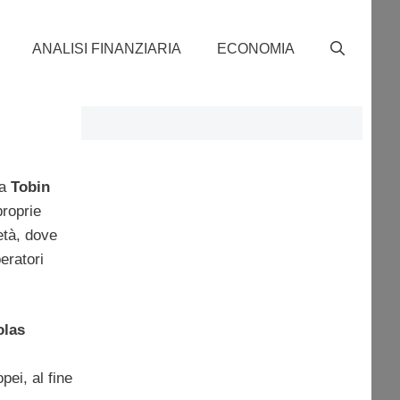
ANALISI FINANZIARIA
ECONOMIA
la
Tobin
proprie
età, dove
eratori
olas
pei, al fine