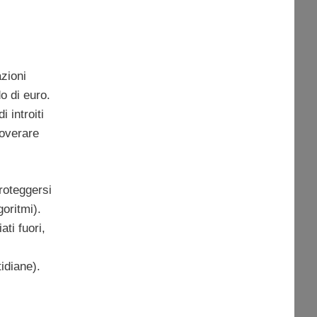
zioni
o di euro.
 introiti
overare
roteggersi
goritmi).
ti fuori,
tidiane).