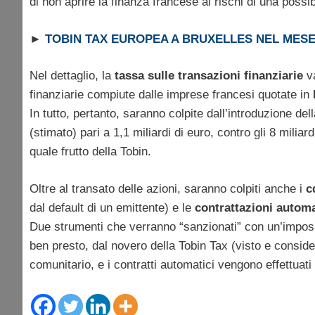
di non aprire la finanza francese ai rischi di una possib
►
TOBIN TAX EUROPEA A BRUXELLES NEL MESE
Nel dettaglio, la
tassa sulle transazioni finanziarie
v
finanziarie compiute dalle imprese francesi quotate in
In tutto, pertanto, saranno colpite dall’introduzione del
(stimato) pari a 1,1 miliardi di euro, contro gli 8 mili
quale frutto della Tobin.
Oltre al transato delle azioni, saranno colpiti anche i
c
dal default di un emittente) e le
contrattazioni
automa
Due strumenti che verranno “sanzionati” con un’imposi
ben presto, dal novero della Tobin Tax (visto e consid
comunitario, e i contratti automatici vengono effettuati p