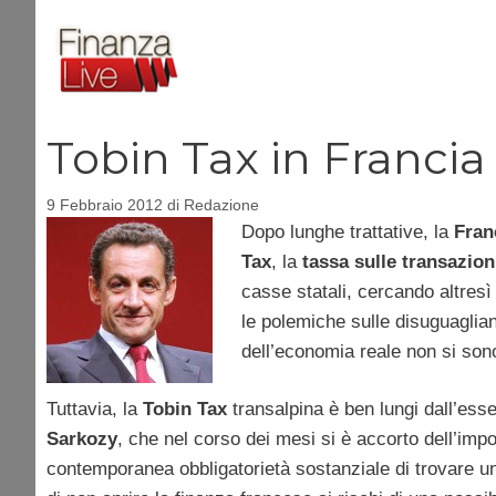
Vai
al
contenuto
Tobin Tax in Francia
9 Febbraio 2012
di
Redazione
Dopo lunghe trattative, la
Fran
Tax
, la
tassa sulle transazion
casse statali, cercando altresì 
le polemiche sulle disuguaglianz
dell’economia reale non si son
Tuttavia, la
Tobin Tax
transalpina è ben lungi dall’ess
Sarkozy
, che nel corso dei mesi si è accorto dell’impo
contemporanea obbligatorietà sostanziale di trovare un a