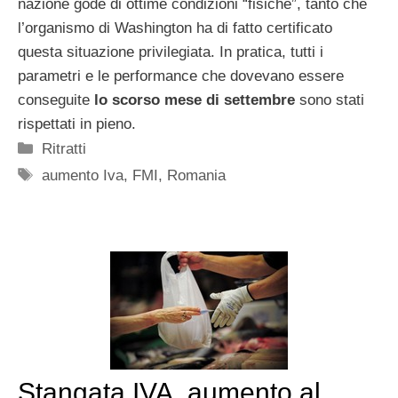
nazione gode di ottime condizioni “fisiche”, tanto che
l’organismo di Washington ha di fatto certificato
questa situazione privilegiata. In pratica, tutti i
parametri e le performance che dovevano essere
conseguite
lo scorso mese di settembre
sono stati
rispettati in pieno.
Categorie
Ritratti
Tag
aumento Iva
,
FMI
,
Romania
Stangata IVA, aumento al