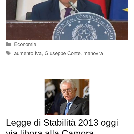
Categorie
Economia
Tag
aumento Iva
,
Giuseppe Conte
,
manovra
Legge di Stabilità 2013 oggi
via libera alla Camera