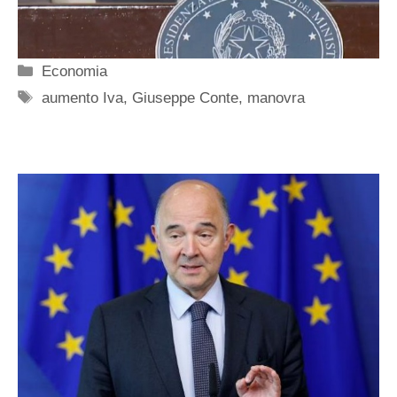
Categorie
Economia
Tag
aumento Iva
,
Giuseppe Conte
,
manovra