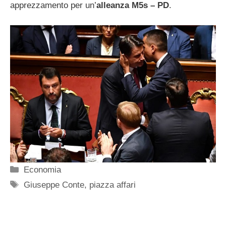
apprezzamento per un’
alleanza M5s – PD
.
Categorie
Economia
Tag
Giuseppe Conte
,
piazza affari