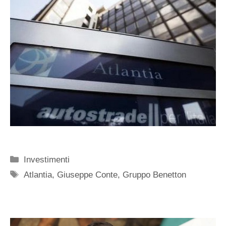
Categorie
Investimenti
Tag
Atlantia
,
Giuseppe Conte
,
Gruppo Benetton