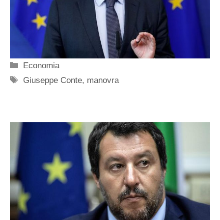
Categorie
Economia
Tag
Giuseppe Conte
,
manovra