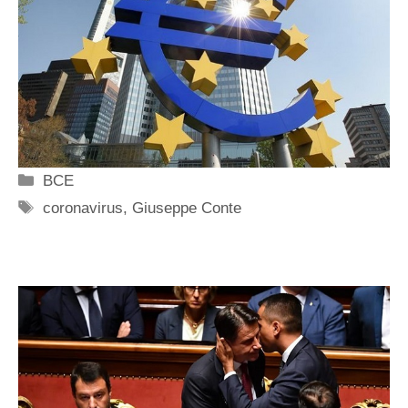
Categorie
BCE
Tag
coronavirus
,
Giuseppe Conte