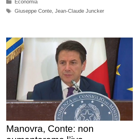
Categorie
Economia
Tag
Giuseppe Conte
,
Jean-Claude Juncker
Manovra, Conte: non