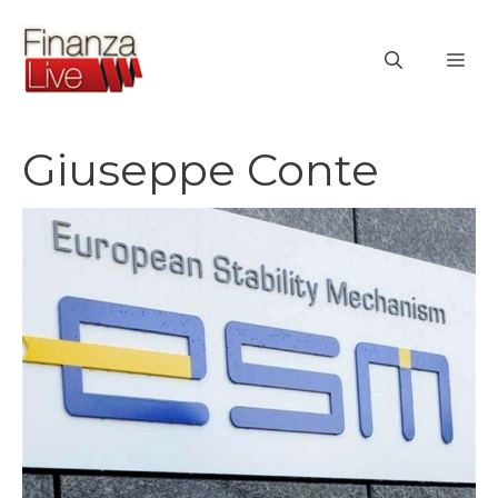
Vai
al
ME
contenuto
Giuseppe Conte