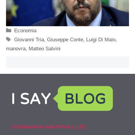
Categorie
Economia
Tag
Giovanni Tria
,
Giuseppe Conte
,
Luigi Di Maio
,
manovra
,
Matteo Salvini
Dichiarazione sulla Privacy (UE)