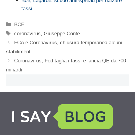
Bce, Lagarde: scudo anti-spread per rialzare
tassi
Categorie
BCE
Tag
coronavirus
,
Giuseppe Conte
FCA e Coronavirus, chiusura temporanea alcuni
stabilimenti
Coronavirus, Fed taglia i tassi e lancia QE da 700
miliardi