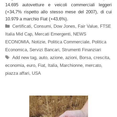
14.695 autovetture e veicoli commerciali leggeri
(+34,7% rispetto allo stesso mese del 2007), di cui
10.979 a marchio Fiat (+43,6%).
Categorie
Certificati
,
Consumi
,
Dow Jones
,
Fair Value
,
FTSE
Italia Mid Cap
,
Mercati Emergenti
,
NEWS
ECONOMIA
,
Notizie
,
Politica Commerciale
,
Politica
Economica
,
Servizi Bancari
,
Strumenti Finanziari
Tag
Add new tag
,
auto
,
azione
,
azioni
,
Borsa
,
crescita
,
economia
,
euro
,
Fiat
,
Italia
,
Marchionne
,
mercato
,
piazza affari
,
USA