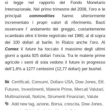
si legge nel rapporto del Fondo Monetario
Internazionale. Nel primo trimestre del 2008, l’oro e le
principali
commodities
hanno ulteriormente
incrementato i propri valori di riferimento. Basti
osservare l’ andamento del greggio, costantemente
scambiato oltre il limite registrato nel 1980, al di sopra
dei 100 dollari al barile. In Rialzo anche l’oro. Al
Comex
il
future
ha toccato il massimo degli ultimi
giorni a quota 925 dollari l’oncia. Tra le materie prime
agricole i semi di soia vedono il future in progresso
dell’1,6% a 1277 centesimi (12,77 dollari) per bushel.
Categorie
Certificati
,
Consumi
,
Dollaro USA
,
Dow Jones
,
Etf
,
Futures
,
Investimenti
,
Materie Prime
,
Mercati Valutari
,
Multinazionali
,
Notizie
,
Strumenti Finanziari
,
Valute
Tag
Add new tag
,
azione
,
Borsa
,
crescita
,
Dow Jones
,