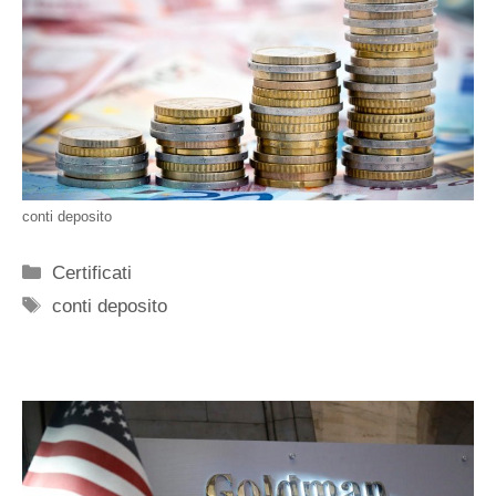
conti deposito
Categorie
Certificati
Tag
conti deposito