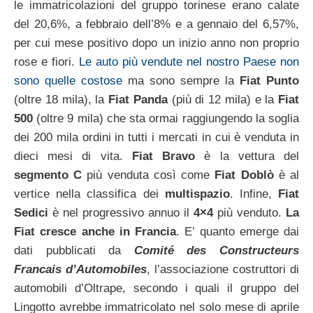
le immatricolazioni del gruppo torinese erano calate
del 20,6%, a febbraio dell’8% e a gennaio del 6,57%,
per cui mese positivo dopo un inizio anno non proprio
rose e fiori.
Le auto più vendute nel nostro Paese non
sono quelle costose
ma sono sempre la
Fiat Punto
(oltre 18 mila), la
Fiat Panda
(più di 12 mila) e la
Fiat
500
(oltre 9 mila) che sta ormai raggiungendo la soglia
dei 200 mila ordini in tutti i mercati in cui è venduta in
dieci mesi di vita.
Fiat Bravo
è la vettura del
segmento C
più venduta così come
Fiat Doblò
è al
vertice nella classifica dei
multispazio
. Infine,
Fiat
Sedici
è nel progressivo annuo il
4×4
più venduto.
La
Fiat cresce anche in Francia
. E’ quanto emerge dai
dati pubblicati da
Comité des Constructeurs
Francais d’Automobiles
, l’associazione costruttori di
automobili d’Oltrape, secondo i quali il gruppo del
Lingotto avrebbe immatricolato nel solo mese di aprile