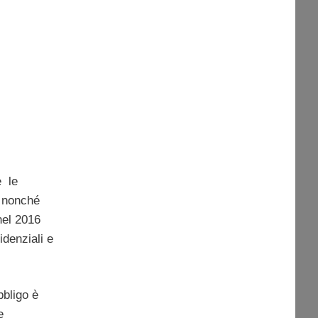
e le
, nonché
nel 2016
idenziali e
bbligo è
e