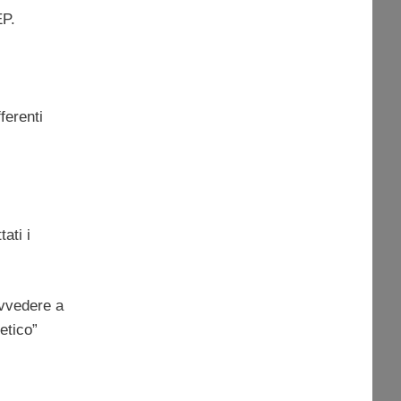
EP.
ferenti
ati i
ovvedere a
etico”