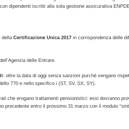
con dipendenti iscritti alla sola gestione assicurativa ENPD
e della
Certificazione Unica 2017
in corrispondenza delle dif
 dell’Agenzia delle Entrare.
ti
: oltre la data di oggi senza sanzioni purché vengano rispett
dello 770 e nello specifico i (ST, SV, SX, SY).
rivati che erogano trattamenti pensionistici: essi dovranno pr
o precedente entro il prossimo 31 marzo con il modulo “sint