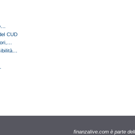
ne…
 del CUD
rori,…
ibilità…
…
finanzalive.com è parte d