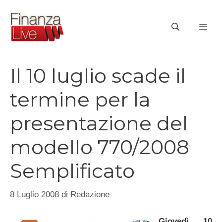
Vai
al
ME
contenuto
Il 10 luglio scade il
termine per la
presentazione del
modello 770/2008
Semplificato
8 Luglio 2008
di
Redazione
Giovedì 10